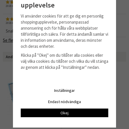
upplevelse
2018-03-14
av
Mikael
Vi använder cookies för att ge dig en personlig
shoppingupplevelse, personanpassad
2018-02-05
av
Astrid
annonsering och för hålla våra webbplatser
Snabb och bra leverans
tillförlitliga och säkra. För detta ändamål samlar vi
in information om användarna, deras mönster
Se fler recensioner...
och deras enheter.
Klicka på "Okej" om du tillåter alla cookies eller
Andra har även köpt
välj vilka cookies du tillåter och vilka du vill stänga
av genom att klicka på "Inställningar" nedan.
Inställningar
Endast nödvändiga
Okej
Fettfilter
Kolfilter EFF75