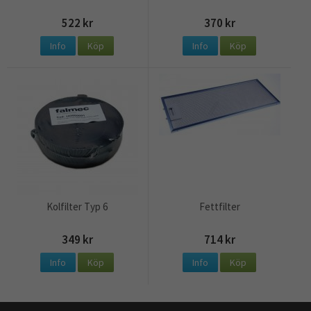
522 kr
370 kr
Info
Köp
Info
Köp
Kolfilter Typ 6
Fettfilter
349 kr
714 kr
Info
Köp
Info
Köp