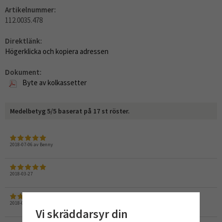
Artikelnummer:
112.0035.478
Direktlänk:
Högerklicka och kopiera adressen
Dokument:
Byte av kolkassetter
Medelbetyg
5
/5 baserat på
17
st röster.
2018-07-06
av
Benny
2018-03-27
2018-03-15
av
Lennart
Vi skräddarsyr din