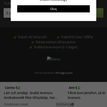
Ta del av våra bästa erbjudanden och produktnyheter
Okej
Enkelt att hitta rätt
Fraktfritt över 1200 kr
Kända märken till bra priser
Snabba leveranser (1-3 dagar)
Drift & produktion:
Wikinggruppen