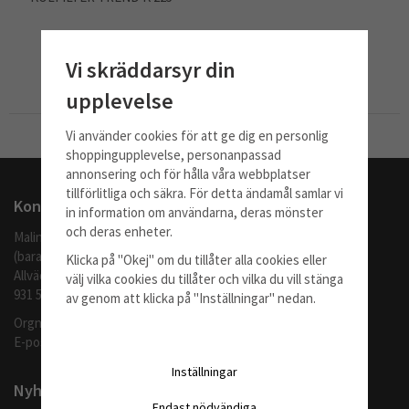
475 kr
Vi skräddarsyr din
Info
upplevelse
Vi använder cookies för att ge dig en personlig
Till Kassan
shoppingupplevelse, personanpassad
annonsering och för hålla våra webbplatser
tillförlitliga och säkra. För detta ändamål samlar vi
Kontakta oss
in information om användarna, deras mönster
och deras enheter.
Malingo AB
(barafilter.se)
Klicka på "Okej" om du tillåter alla cookies eller
Allvädersgränd 35
välj vilka cookies du tillåter och vilka du vill stänga
931 52 SKELLEFTEÅ
av genom att klicka på "Inställningar" nedan.
Orgnr: 559062-1370
E-post:
info@barafilter.se
Inställningar
Nyhetsbrev
Endast nödvändiga