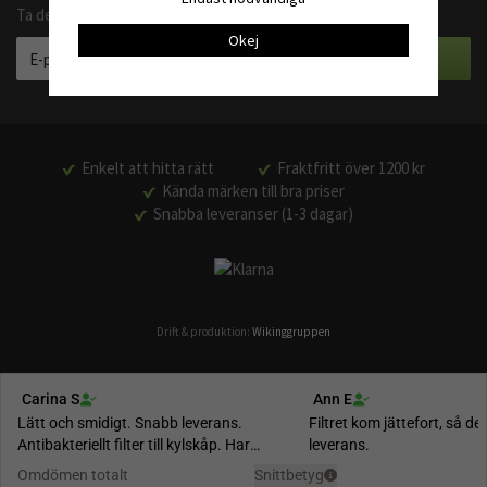
Ta del av våra bästa erbjudanden och produktnyheter
Okej
Enkelt att hitta rätt
Fraktfritt över 1200 kr
Kända märken till bra priser
Snabba leveranser (1-3 dagar)
Drift & produktion:
Wikinggruppen