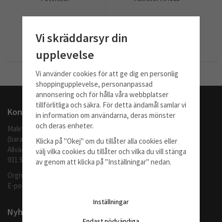
529 kr
585 kr
Vi skräddarsyr din
Info
Köp
Info
Köp
upplevelse
Vi använder cookies för att ge dig en personlig
Till Kassan
shoppingupplevelse, personanpassad
annonsering och för hålla våra webbplatser
tillförlitliga och säkra. För detta ändamål samlar vi
Kontakta oss
in information om användarna, deras mönster
och deras enheter.
Malingo AB
(barafilter.se)
Klicka på "Okej" om du tillåter alla cookies eller
Allvädersgränd 35
välj vilka cookies du tillåter och vilka du vill stänga
931 52 SKELLEFTEÅ
av genom att klicka på "Inställningar" nedan.
Orgnr: 559062-1370
E-post:
info@barafilter.se
Inställningar
Nyhetsbrev
Endast nödvändiga