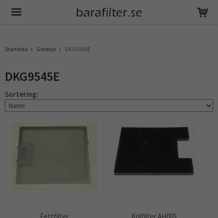
Produkten har blivit tillagd i varukorgen
Startsida
Gorenje
DKG9545E
DKG9545E
Sortering:
Fettfilter
Kolfilter AH005