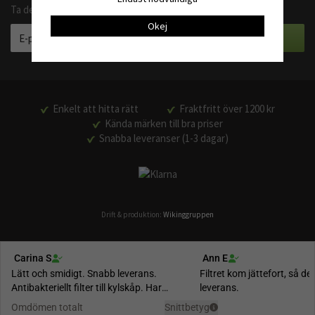
Ta del av våra bästa erbjudanden och produktnyheter
Okej
Enkelt att hitta rätt
Fraktfritt över 1200 kr
Kända märken till bra priser
Snabba leveranser (1-3 dagar)
Drift & produktion:
Wikinggruppen