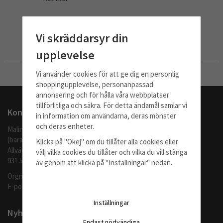
279 kr
Vi skräddarsyr din
Info
Köp
upplevelse
Vi använder cookies för att ge dig en personlig
Till Kassan
shoppingupplevelse, personanpassad
annonsering och för hålla våra webbplatser
tillförlitliga och säkra. För detta ändamål samlar vi
Kontakta oss
in information om användarna, deras mönster
och deras enheter.
Malingo AB
(barafilter.se)
Klicka på "Okej" om du tillåter alla cookies eller
Allvädersgränd 35
välj vilka cookies du tillåter och vilka du vill stänga
931 52 SKELLEFTEÅ
av genom att klicka på "Inställningar" nedan.
Orgnr: 559062-1370
E-post:
info@barafilter.se
Inställningar
Nyhetsbrev
Endast nödvändiga