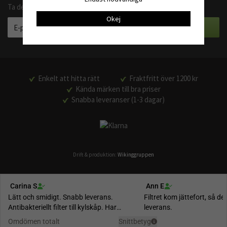
Ta del av våra bästa erbjudanden och produktnyheter
Okej
Enkelt att hitta rätt
Fraktfritt över 1200 kr
Kända märken till bra priser
Snabba leveranser (1-3 dagar)
Drift & produktion:
Wikinggruppen