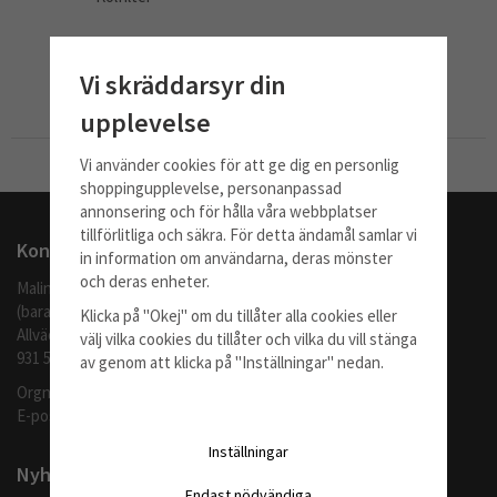
279 kr
Vi skräddarsyr din
Info
Köp
upplevelse
Vi använder cookies för att ge dig en personlig
Till Kassan
shoppingupplevelse, personanpassad
annonsering och för hålla våra webbplatser
tillförlitliga och säkra. För detta ändamål samlar vi
Kontakta oss
in information om användarna, deras mönster
och deras enheter.
Malingo AB
(barafilter.se)
Klicka på "Okej" om du tillåter alla cookies eller
Allvädersgränd 35
välj vilka cookies du tillåter och vilka du vill stänga
931 52 SKELLEFTEÅ
av genom att klicka på "Inställningar" nedan.
Orgnr: 559062-1370
E-post:
info@barafilter.se
Inställningar
Nyhetsbrev
Endast nödvändiga