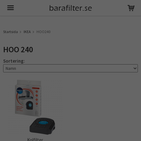
Produkten har blivit tillagd i varukorgen
Startsida
IKEA
HOO240
HOO 240
Sortering:
Kolfilter