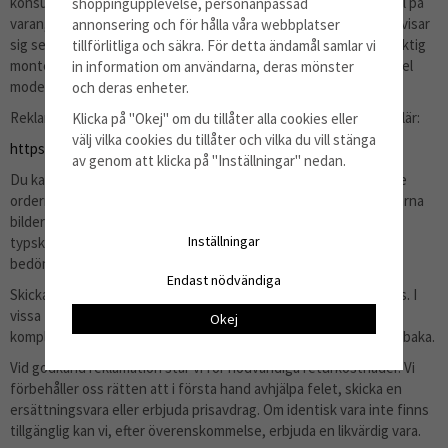
konsumentköplagen. Reklamationsrätten gäller ursprungliga fel på
shoppingupplevelse, personanpassad
varan, alltså fel som fanns när varan levererades även om felet visar
annonsering och för hålla våra webbplatser
sig senare. Den gäller inte fel som beror på normalt slitage, felaktig
tillförlitliga och säkra. För detta ändamål samlar vi
montering, felaktig användning eller att varan har beställts till fel
in information om användarna, deras mönster
modell.
och deras enheter.
Reklamation görs enklast via vårt retur- och reklamationsformulär:
Klicka på "Okej" om du tillåter alla cookies eller
välj vilka cookies du tillåter och vilka du vill stänga
https://barafilter.se/return/
av genom att klicka på "Inställningar" nedan.
Du kan även kontakta oss via e-post till
info@barafilter.se
. Ange
ordernummer och beskriv felet så tydligt som möjligt. Bifoga gärna
bilder på varan, förpackningen, eventuell skada,
Inställningar
typskylt/modellbeteckning eller annat som kan hjälpa oss att
bedöma ärendet.
Endast nödvändiga
Skicka inte tillbaka varan innan du har fått instruktioner från oss. I
vissa fall kan vi bedöma ärendet med hjälp av bilder eller
Okej
kompletterande information, utan att varan behöver skickas tillbaka.
Vid godkänd reklamation står vi för nödvändiga returkostnader. Vi
förbehåller oss rätten att i första hand avhjälpa felet, skicka en
ersättningsvara eller erbjuda prisavdrag. Om identisk vara inte finns
tillgänglig kan vi, efter överenskommelse, erbjuda en likvärdig vara.