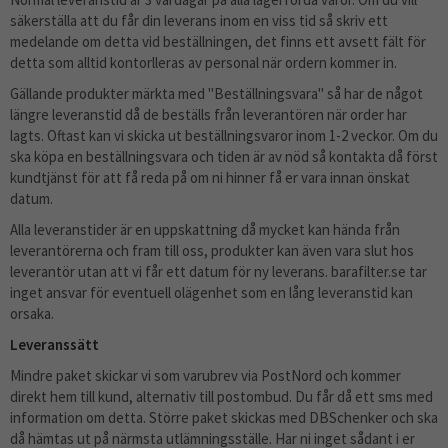
säkerställa att du får din leverans inom en viss tid så skriv ett
medelande om detta vid beställningen, det finns ett avsett fält för
detta som alltid kontorlleras av personal när ordern kommer in.
Gällande produkter märkta med "Beställningsvara" så har de något
längre leveranstid då de beställs från leverantören när order har
lagts. Oftast kan vi skicka ut beställningsvaror inom 1-2 veckor. Om du
ska köpa en beställningsvara och tiden är av nöd så kontakta då först
kundtjänst för att få reda på om ni hinner få er vara innan önskat
datum.
Alla leveranstider är en uppskattning då mycket kan hända från
leverantörerna och fram till oss, produkter kan även vara slut hos
leverantör utan att vi får ett datum för ny leverans. barafilter.se tar
inget ansvar för eventuell olägenhet som en lång leveranstid kan
orsaka.
Leveranssätt
Mindre paket skickar vi som varubrev via PostNord och kommer
direkt hem till kund, alternativ till postombud. Du får då ett sms med
information om detta. Större paket skickas med DBSchenker och ska
då hämtas ut på närmsta utlämningsställe. Har ni inget sådant i er