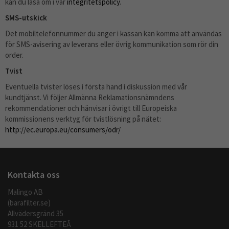
kan du läsa om i vår
integritetspolicy
.
SMS-utskick
Det mobiltelefonnummer du anger i kassan kan komma att användas
för SMS-avisering av leverans eller övrig kommunikation som rör din
order.
Tvist
Eventuella tvister löses i första hand i diskussion med vår
kundtjänst. Vi följer Allmänna Reklamationsnämndens
rekommendationer och hänvisar i övrigt till Europeiska
kommissionens verktyg för tvistlösning på nätet:
http://ec.europa.eu/consumers/odr/
Kontakta oss
Malingo AB
(barafilter.se)
Allvädersgränd 35
931 52 SKELLEFTEÅ