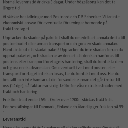
Normal leveranstid är cirka 3 dagar. Under högsäsong kan det ta
längre tid.
Vi skickar beställningar med Postnord och DB Schenker.
Vi tar inte
ekonomiskt ansvar för eventuella förseningar beroende på
fraktföretaget.
Upptäcker du skador på paketet skall du omedelbart anmäla detta till
postombudet eller annan transportör och göra en skadeanmälan.
Hämta inte ut ett skadat paket! Upptäcker du inte skadan förrän du
öppnat paketet, och skadan är av den art att den kan hänföras till
postens eller transportföretagets hantering, skall du kontakta dem
och göra en skadeanmälan. Om eventuell tvist med posten eller
transportföretaget inte kan lösas, tar du kontakt med oss. Har du
beställt och inte hämtar ut din försändelse innan det går i retur till
oss (14 dgr), så fakturerar vi dig 150 kr för våra extra kostnader med
frakt och hantering.
Fraktkostnad endast 59: -. Order över 1200: - skickas fraktfritt.
För beställningar till Danmark, Finland och Åland ligger frakten på 99:
-
Leveranstid
Normal leveranstid är 3 vardagar på alla lagerförda varor. Om du vill