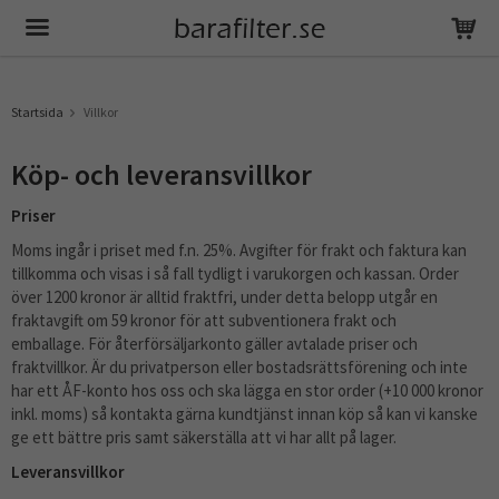
Produkten har blivit tillagd i varukorgen
Startsida
Villkor
Köp- och leveransvillkor
Priser
Moms ingår i priset med f.n. 25%. Avgifter för frakt och faktura kan
tillkomma och visas i så fall tydligt i varukorgen och kassan. Order
över 1200 kronor är alltid fraktfri, under detta belopp utgår en
fraktavgift om 59 kronor för att subventionera frakt och
emballage. För återförsäljarkonto gäller avtalade priser och
fraktvillkor. Är du privatperson eller bostadsrättsförening och inte
har ett ÅF-konto hos oss och ska lägga en stor order (+10 000 kronor
inkl. moms) så kontakta gärna kundtjänst innan köp så kan vi kanske
ge ett bättre pris samt säkerställa att vi har allt på lager.
Leveransvillkor