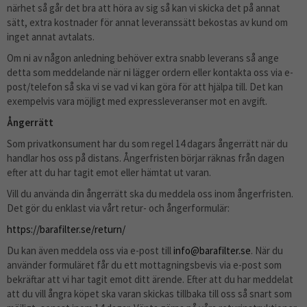
närhet så går det bra att höra av sig så kan vi skicka det på annat
sätt, extra kostnader för annat leveranssätt bekostas av kund om
inget annat avtalats.
Om ni av någon anledning behöver extra snabb leverans så ange
detta som meddelande när ni lägger ordern eller kontakta oss via e-
post/telefon så ska vi se vad vi kan göra för att hjälpa till. Det kan
exempelvis vara möjligt med expressleveranser mot en avgift.
Ångerrätt
Som privatkonsument har du som regel 14 dagars ångerrätt när du
handlar hos oss på distans. Ångerfristen börjar räknas från dagen
efter att du har tagit emot eller hämtat ut varan.
Vill du använda din ångerrätt ska du meddela oss inom ångerfristen.
Det gör du enklast via vårt retur- och ångerformulär:
https://barafilter.se/return/
Du kan även meddela oss via e-post till
info@barafilter.se
. När du
använder formuläret får du ett mottagningsbevis via e-post som
bekräftar att vi har tagit emot ditt ärende. Efter att du har meddelat
att du vill ångra köpet ska varan skickas tillbaka till oss så snart som