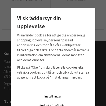
1 160 kr
1 680 kr
Vi skräddarsyr din
Info
Köp
Info
Köp
upplevelse
Vi använder cookies för att ge dig en personlig
Till Kassan
shoppingupplevelse, personanpassad
annonsering och för hålla våra webbplatser
tillförlitliga och säkra. För detta ändamål samlar vi
Kontakta oss
in information om användarna, deras mönster
och deras enheter.
Malingo AB
(barafilter.se)
Klicka på "Okej" om du tillåter alla cookies eller
Allvädersgränd 35
välj vilka cookies du tillåter och vilka du vill stänga
931 52 SKELLEFTEÅ
av genom att klicka på "Inställningar" nedan.
Orgnr: 559062-1370
E-post:
info@barafilter.se
Inställningar
Nyhetsbrev
Endast nödvändiga