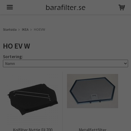
Produkten har blivit tillagd i varukorgen
Startsida
IKEA
HOEVW
HO EV W
Sortering:
Kolfilter Nyttig Fil 700
Metallfettfilter