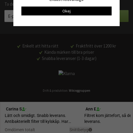
Ta del av våra bästa erbjudanden och produktnyheter
Okej
Enkelt att hitta rätt
Fraktfritt över 1200 kr
Kända märken till bra priser
Snabba leveranser (1-3 dagar)
Drift & produktion:
Wikinggruppen