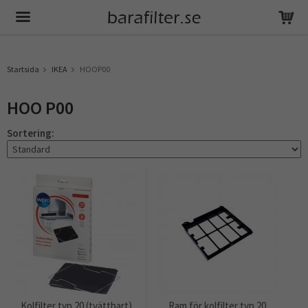
Produkten har blivit tillagd i varukorgen
Startsida
IKEA
HOOP00
HOO P00
Sortering:
Kolfilter typ 20 (tvättbart)
Ram för kolfilter typ 20