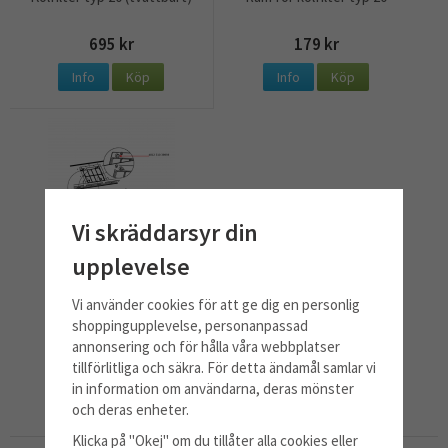
695 kr
179 kr
Info
Köp
Info
Köp
Vi skräddarsyr din
upplevelse
Vi använder cookies för att ge dig en personlig
Fästskruv för kolfilter
shoppingupplevelse, personanpassad
annonsering och för hålla våra webbplatser
99 kr
tillförlitliga och säkra. För detta ändamål samlar vi
in information om användarna, deras mönster
Info
Köp
och deras enheter.
Klicka på "Okej" om du tillåter alla cookies eller