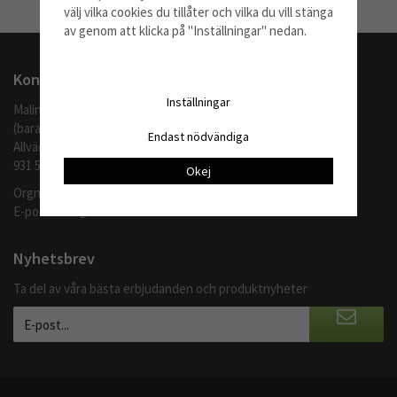
välj vilka cookies du tillåter och vilka du vill stänga
Till Kassan
av genom att klicka på "Inställningar" nedan.
Kontakta oss
Inställningar
Malingo AB
(barafilter.se)
Endast nödvändiga
Allvädersgränd 35
931 52 SKELLEFTEÅ
Okej
Orgnr: 559062-1370
E-post:
info@barafilter.se
Nyhetsbrev
Ta del av våra bästa erbjudanden och produktnyheter