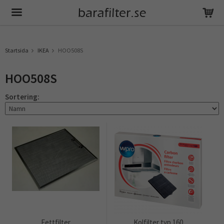
Produkten har blivit tillagd i varukorgen
Startsida
IKEA
HOO508S
HOO508S
Sortering:
Fettfilter
Kolfilter typ 160