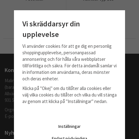
539 kr
415 kr
Vi skräddarsyr din
Info
Köp
Info
Köp
upplevelse
Vi använder cookies för att ge dig en personlig
Till Kassan
shoppingupplevelse, personanpassad
annonsering och för hålla våra webbplatser
tillförlitliga och säkra. För detta ändamål samlar vi
Kontakta oss
in information om användarna, deras mönster
och deras enheter.
Malingo AB
(barafilter.se)
Klicka på "Okej" om du tillåter alla cookies eller
Allvädersgränd 35
välj vilka cookies du tillåter och vilka du vill stänga
931 52 SKELLEFTEÅ
av genom att klicka på "Inställningar" nedan.
Orgnr: 559062-1370
E-post:
info@barafilter.se
Inställningar
Nyhetsbrev
Endast nödvändiga