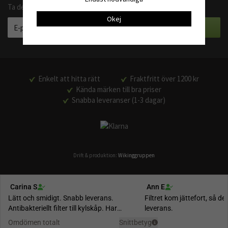
Ta del av våra bästa erbjudanden och produktnyheter
Okej
Enkelt att hitta rätt
Fraktfritt över 1200 kr
Kända märken till bra priser
Snabba leveranser (1-3 dagar)
Drift & produktion:
Wikinggruppen