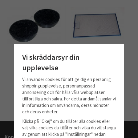
Vi skräddarsyr din
upplevelse
Kolfilter LZ52751
Metallfettfilter
Vi använder cookies för att ge dig en personlig
709 kr
399 kr
shoppingupplevelse, personanpassad
Info
Köp
Info
Köp
annonsering och för hålla våra webbplatser
tillförlitliga och säkra. För detta ändamål samlar vi
in information om användarna, deras mönster
och deras enheter.
Till Kassan
Klicka på "Okej" om du tillåter alla cookies eller
välj vilka cookies du tillåter och vilka du vill stänga
av genom att klicka på "Inställningar" nedan.
Kontakta oss