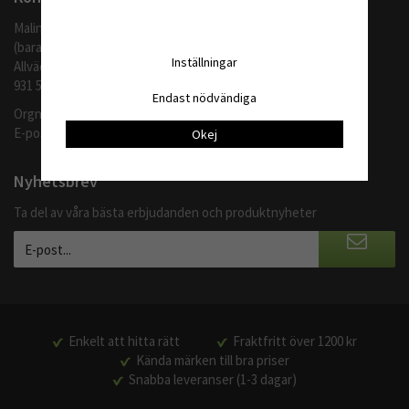
Malingo AB
(barafilter.se)
Inställningar
Allvädersgränd 35
931 52 SKELLEFTEÅ
Endast nödvändiga
Orgnr: 559062-1370
E-post:
info@barafilter.se
Okej
Nyhetsbrev
Ta del av våra bästa erbjudanden och produktnyheter
Enkelt att hitta rätt
Fraktfritt över 1200 kr
Kända märken till bra priser
Snabba leveranser (1-3 dagar)