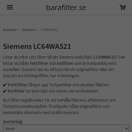
Produkten har blivit tillagd i varukorgen
Startsida
Siemens
LC64WA521
Siemens LC64WA521
Letar du efter rätt filter till din Siemens köksfläkt
LC64WA521
? Här
hittar du både
fettfilter
och
kolfilter
som är kompatibla med
modellen. Oavsett om du vill byta till ett originalfilter eller ett
prisvärt ersättningsfilter, har vi lösningen.
✔️ Fettfilter
fångar upp fettpartiklar och skyddar fläkten.
✔️ Kolfilter
tar bort lukt och matos vid recirkulation.
Byt filter regelbundet för att behålla fläktens effektivitet och
förbättra inomhusluften. Vi erbjuder både originalfilter och
kompatibla alternativ med snabb leverans.
Sortering: