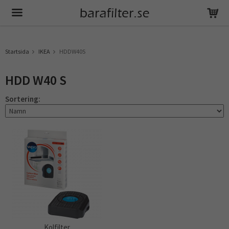
Produkten har blivit tillagd i varukorgen
Startsida
IKEA
HDDW40S
HDD W40 S
Sortering:
Kolfilter