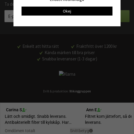
Ta del av våra bästa erbjudanden och produktnyheter
Okej
Enkelt att hitta rätt
Fraktfritt över 1200 kr
Kända märken till bra priser
Snabba leveranser (1-3 dagar)
Drift & produktion:
Wikinggruppen