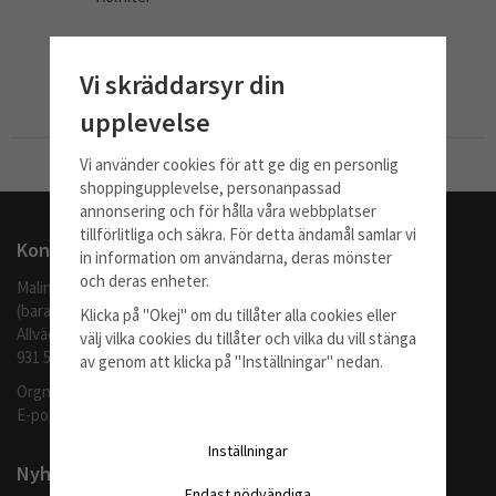
279 kr
Vi skräddarsyr din
Info
Köp
upplevelse
Vi använder cookies för att ge dig en personlig
Till Kassan
shoppingupplevelse, personanpassad
annonsering och för hålla våra webbplatser
tillförlitliga och säkra. För detta ändamål samlar vi
Kontakta oss
in information om användarna, deras mönster
och deras enheter.
Malingo AB
(barafilter.se)
Klicka på "Okej" om du tillåter alla cookies eller
Allvädersgränd 35
välj vilka cookies du tillåter och vilka du vill stänga
931 52 SKELLEFTEÅ
av genom att klicka på "Inställningar" nedan.
Orgnr: 559062-1370
E-post:
info@barafilter.se
Inställningar
Nyhetsbrev
Endast nödvändiga