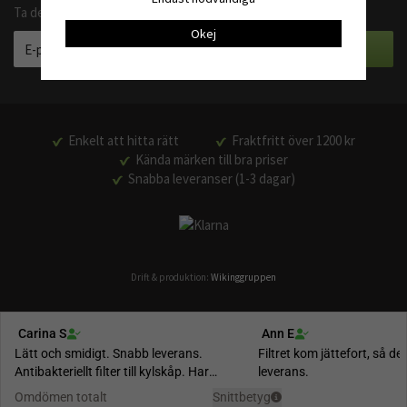
Ta del av våra bästa erbjudanden och produktnyheter
Okej
Enkelt att hitta rätt
Fraktfritt över 1200 kr
Kända märken till bra priser
Snabba leveranser (1-3 dagar)
Drift & produktion:
Wikinggruppen