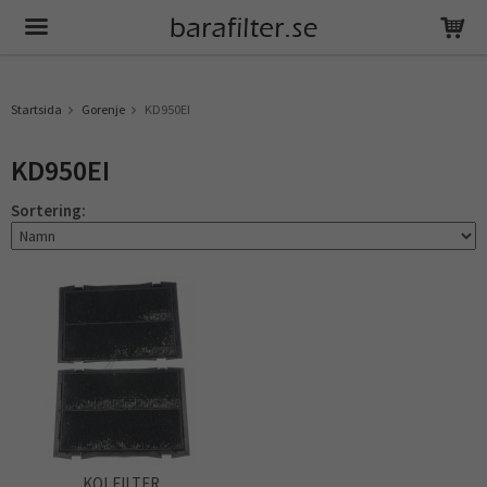
Produkten har blivit tillagd i varukorgen
Startsida
Gorenje
KD950EI
KD950EI
Sortering:
KOLFILTER