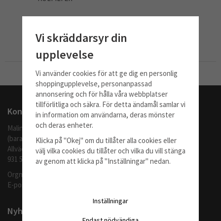
810 kr
Vi skräddarsyr din
Info
Köp
upplevelse
Vi använder cookies för att ge dig en personlig
Till Kassan
shoppingupplevelse, personanpassad
annonsering och för hålla våra webbplatser
tillförlitliga och säkra. För detta ändamål samlar vi
Kontakta oss
in information om användarna, deras mönster
och deras enheter.
Malingo AB
(barafilter.se)
Klicka på "Okej" om du tillåter alla cookies eller
Allvädersgränd 35
välj vilka cookies du tillåter och vilka du vill stänga
931 52 SKELLEFTEÅ
av genom att klicka på "Inställningar" nedan.
Orgnr: 559062-1370
E-post:
info@barafilter.se
Inställningar
Nyhetsbrev
Endast nödvändiga