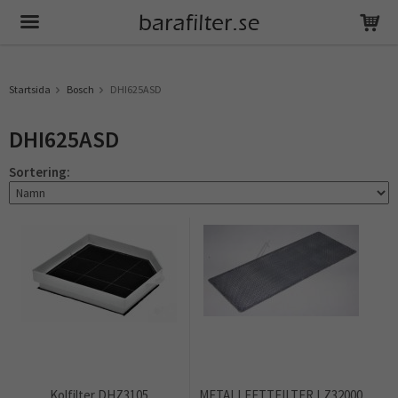
Produkten har blivit tillagd i varukorgen
Startsida
Bosch
DHI625ASD
DHI625ASD
Sortering:
Kolfilter DHZ3105
METALLFETTFILTER LZ32000