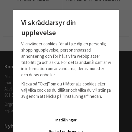
565 kr
671 kr
Vi skräddarsyr din
Info
Köp
Info
Köp
upplevelse
Vi använder cookies för att ge dig en personlig
Till Kassan
shoppingupplevelse, personanpassad
annonsering och för hålla våra webbplatser
tillförlitliga och säkra. För detta ändamål samlar vi
Kontakta oss
in information om användarna, deras mönster
och deras enheter.
Malingo AB
(barafilter.se)
Klicka på "Okej" om du tillåter alla cookies eller
Allvädersgränd 35
välj vilka cookies du tillåter och vilka du vill stänga
931 52 SKELLEFTEÅ
av genom att klicka på "Inställningar" nedan.
Orgnr: 559062-1370
E-post:
info@barafilter.se
Inställningar
Nyhetsbrev
Endast nödvändiga