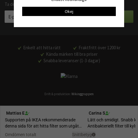
Ta del av våra bästa erbjudanden och produktnyheter
Okej
Enkelt att hitta rätt
Fraktfritt över 1200 kr
Kända märken till bra priser
Snabba leveranser (1-3 dagar)
Drift & produktion:
Wikinggruppen