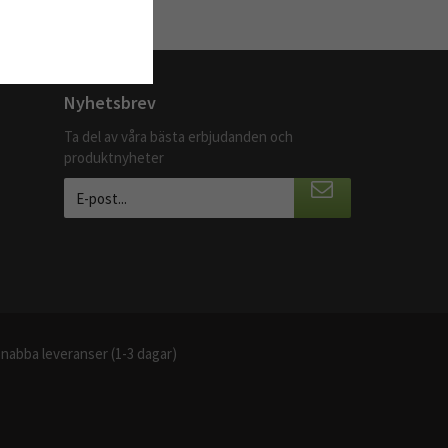
Nyhetsbrev
Ta del av våra bästa erbjudanden och
produktnyheter
nabba leveranser (1-3 dagar)