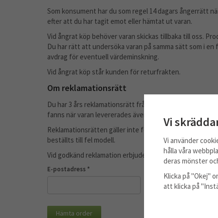
Som konsument har du som regel 14 dagars ångerrätt när 
efter att du har tagit emot eller hämtat ut varan.
Vid ångrat köp behöver varan skickas tillbaka till oss. Pro
Du har rätt att undersöka varan på samma sätt som i en 
avdrag för eventuell värdeminskning.
Vid ångrat köp står kunden för returfrakten.
Om reklamationsrätt
Du har 3 års reklamationsrätt från det att du tog emot va
fanns när varan levererades även om felet visar sig sena
Vi skrädda
Reklamationsrätten gäller inte fel som beror på normalt s
beställts till fel modell.
Vi använder cooki
hålla våra webbpla
Vid godkänd reklamation erbjuder vi i första hand reparati
deras mönster och
E-postadress *
Ordernummer *
Klicka på "Okej" om
att klicka på "Ins
Hämta order