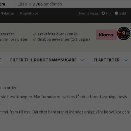
Nyheter
Köpvillkor
Moms visas:
Inkl
Exkl
tta rätt
Fraktfritt över 1200 kr
 till bra priser
Snabba leveranser (1-3 dagar)
E
FILTER TILL ROBOTDAMMSUGARE
FLÄKTFILTER
din order.
d beställningen. När formuläret skickas får du ett mottagningsbevis
.
t fram till oss. Därefter hanterar vi ärendet enligt våra köpvillkor och