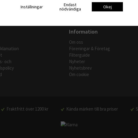
Endast
Inställningar
Okej
nödvändiga
Information
Om oss
eklamation
Föreningar & Företag
t
Filterguide
s- och
Nyheter
spolicy
Nyhetsbrev
d
Om cookie
Fraktfritt över 1200 kr
Kända märken till bra priser
S