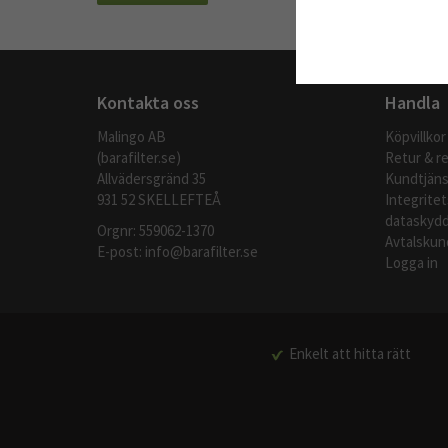
Kontakta oss
Handla
Malingo AB
Köpvillkor
(barafilter.se)
Retur & r
Allvädersgränd 35
Kundtjäns
931 52 SKELLEFTEÅ
Integritet
dataskydd
Orgnr: 559062-1370
Avtalskun
E-post:
info@barafilter.se
Logga in
Enkelt att hitta rätt