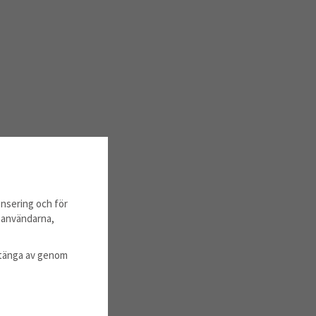
nsering och för
m användarna,
l stänga av genom