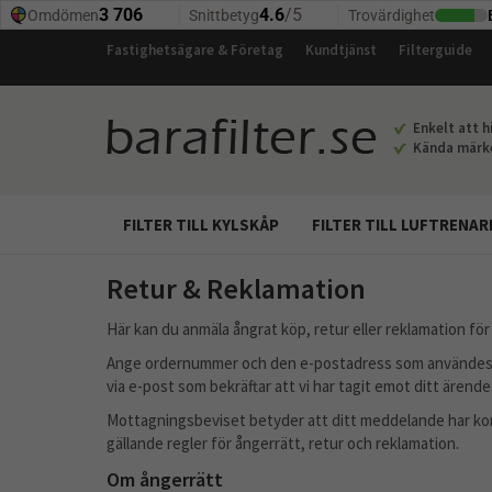
Fastighetsägare & Företag
Kundtjänst
Filterguide
Enkelt att hi
Kända märken
FILTER TILL KYLSKÅP
FILTER TILL LUFTRENAR
Retur & Reklamation
Här kan du anmäla ångrat köp, retur eller reklamation för 
Ange ordernummer och den e-postadress som användes vi
via e-post som bekräftar att vi har tagit emot ditt ärende
Mottagningsbeviset betyder att ditt meddelande har kommi
gällande regler för ångerrätt, retur och reklamation.
Om ångerrätt