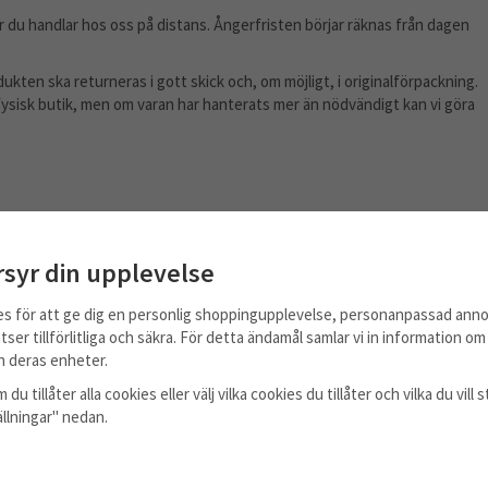
du handlar hos oss på distans. Ångerfristen börjar räknas från dagen
dukten ska returneras i gott skick och, om möjligt, i originalförpackning.
fysisk butik, men om varan har hanterats mer än nödvändigt kan vi göra
ran. Reklamationsrätten gäller ursprungliga fel på varan, alltså fel som
re.
rsyr din upplevelse
litage, felaktig montering, felaktig användning eller att varan har
es för att ge dig en personlig shoppingupplevelse, personanpassad anno
tser tillförlitliga och säkra. För detta ändamål samlar vi in information o
on, byte eller prisavdrag.
 deras enheter.
 du tillåter alla cookies eller välj vilka cookies du tillåter och vilka du vil
tällningar" nedan.