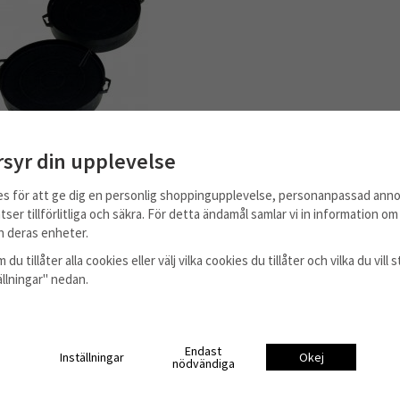
OLFILTER 2-PACK FÖR BSH
rsyr din upplevelse
DHZ5145/DHZ5140
599 kr
es för att ge dig en personlig shoppingupplevelse, personanpassad anno
tser tillförlitliga och säkra. För detta ändamål samlar vi in information o
Info
Köp
 deras enheter.
 du tillåter alla cookies eller välj vilka cookies du tillåter och vilka du vil
tällningar" nedan.
Till Kassan
Endast
Inställningar
Okej
nödvändiga
Information
Om oss