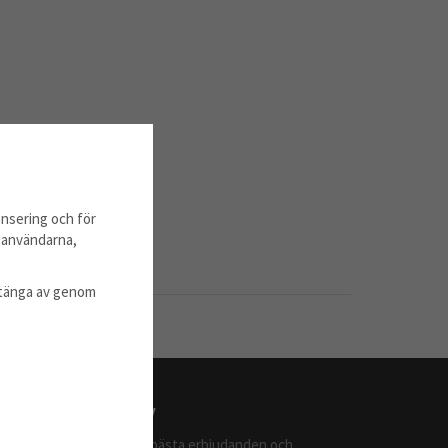
nsering och för
m användarna,
l stänga av genom
Nyhetsbrev
Ta del av våra bästa erbjudanden och