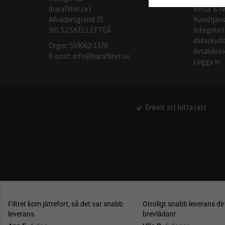
(barafilter.se)
Retur & r
Allvädersgränd 35
Kundtjäns
931 52 SKELLEFTEÅ
Integritet
dataskydd
Orgnr: 559062-1370
Avtalskun
E-post:
info@barafilter.se
Logga in
Enkelt att hitta rätt