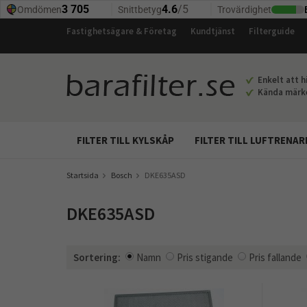
Fastighetsägare & Företag
Kundtjänst
Filterguide
Enkelt att hi
Kända märken
FILTER TILL KYLSKÅP
FILTER TILL LUFTRENAR
Startsida
Bosch
DKE635ASD
DKE635ASD
Sortering:
Namn
Pris stigande
Pris fallande