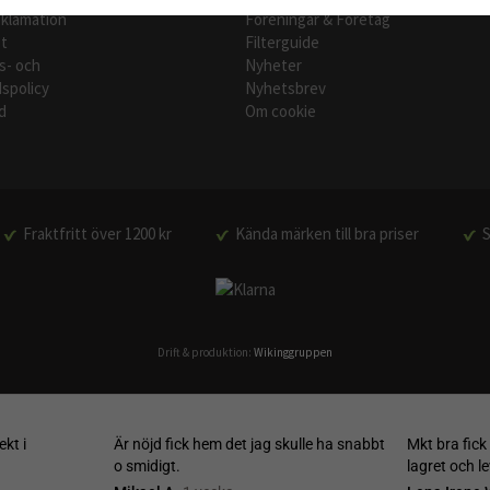
eklamation
Föreningar & Företag
t
Filterguide
s- och
Nyheter
spolicy
Nyhetsbrev
d
Om cookie
Fraktfritt över 1200 kr
Kända märken till bra priser
S
Drift & produktion:
Wikinggruppen