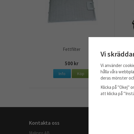
Fettfilter
K
Vi skrädda
500 kr
Vi använder cooki
hålla våra webbpla
Info
Köp
deras mönster och
Klicka på "Okej" om
att klicka på "Ins
Kontakta oss
Handla
Malingo AB
Köpvillkor