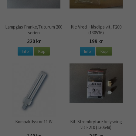
Lampglas Franke/Futurum 200
Kit: Vred + låsclips vit, F200
serien
(130536)
320 kr
199 kr
Info
Köp
Info
Köp
Kompaktlysrör 11 W
Kit: Strömbrytare belysning
vit F210 (130648)