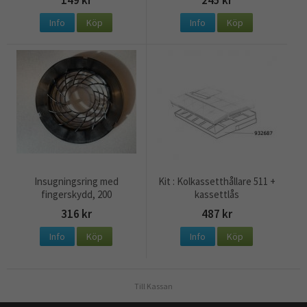
149 kr
245 kr
Info
Köp
Info
Köp
Insugningsring med
Kit : Kolkassetthållare 511 +
fingerskydd, 200
kassettlås
316 kr
487 kr
Info
Köp
Info
Köp
Till Kassan