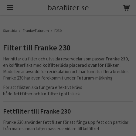
Produkten har blivit tillagd i varukorgen
Startsida
Franke/Futurum
F230
Filter till Franke 230
Här hittar du filter och utvalda reservdelar som passar
Franke 230
,
en kolfilterfläkt med
kolfilterlåda placerad ovanför fläkten
.
Modellen är avsedd för recirkulation och har funnits i flera bredder.
Franke 230 har även förekommit under
Futurum
-märkning.
För att fläkten ska fungera effektivt krävs
både
fettfilter
och
kolfilter
i gott skick.
Fettfilter till Franke 230
Franke 230 använder
fettfilter
för att fånga upp fett och partiklar
från matos innan luften passerar vidare till kolfiltret.