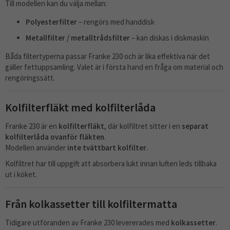
Till modellen kan du välja mellan:
Polyesterfilter
– rengörs med handdisk
Metallfilter / metalltrådsfilter
– kan diskas i diskmaskin
Båda filtertyperna passar Franke 230 och är lika effektiva när det
gäller fettuppsamling. Valet är i första hand en fråga om material och
rengöringssätt.
Kolfilterfläkt med kolfilterlåda
Franke 230 är en
kolfilterfläkt
, där kolfiltret sitter i en
separat
kolfilterlåda ovanför fläkten
.
Modellen använder
inte tvättbart kolfilter
.
Kolfiltret har till uppgift att absorbera lukt innan luften leds tillbaka
ut i köket.
Från kolkassetter till kolfiltermatta
Tidigare utföranden av Franke 230 levererades med
kolkassetter
.