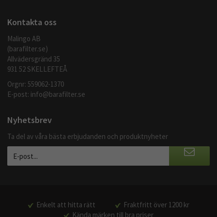
Kontakta oss
Malingo AB
(barafilter.se)
Allvädersgränd 35
931 52 SKELLEFTEÅ
Orgnr: 559062-1370
E-post:
info@barafilter.se
Nyhetsbrev
Ta del av våra bästa erbjudanden och produktnyheter
Enkelt att hitta rätt
Fraktfritt över 1200 kr
Kända märken till bra priser