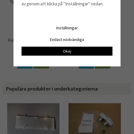
av genom att klicka på "Inställningar" nedan.
Inställningar
Endast nödvändiga
Polyesterfilter komplett vit
Kolfiltermatta
F200
Okej
1 095 kr
823 kr
Info
Köp
Info
Köp
Populära produkter i underkategorierna