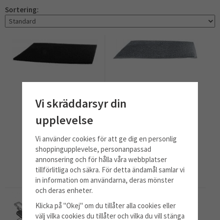
Sortering:
Vi skräddarsyr din
upplevelse
Fettfilter modell 200
Metalltrådsfllter
Vi använder cookies för att ge dig en personlig
shoppingupplevelse, personanpassad
129 kr
330 kr
annonsering och för hålla våra webbplatser
tillförlitliga och säkra. För detta ändamål samlar vi
Info
Köp
Info
Köp
in information om användarna, deras mönster
och deras enheter.
Klicka på "Okej" om du tillåter alla cookies eller
välj vilka cookies du tillåter och vilka du vill stänga