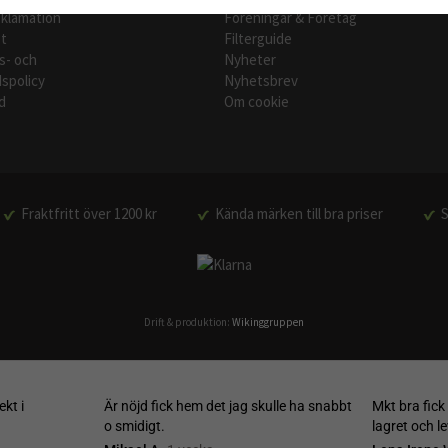
eklamation
Föreningar & Företag
t
Filterguide
s- och
Nyheter
spolicy
Nyhetsbrev
d
Om cookie
Fraktfritt över 1200 kr
Kända märken till bra priser
S
Drift & produktion:
Wikinggruppen