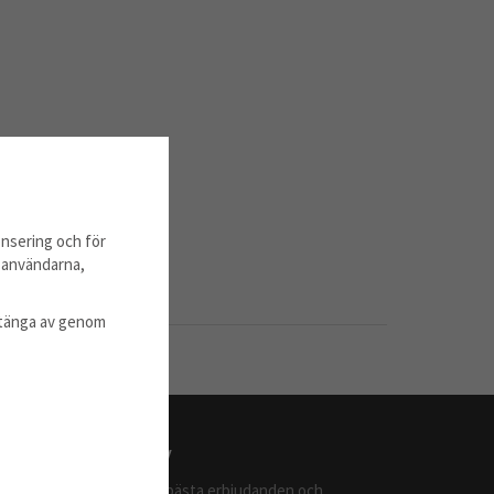
nsering och för
m användarna,
l stänga av genom
Nyhetsbrev
Ta del av våra bästa erbjudanden och