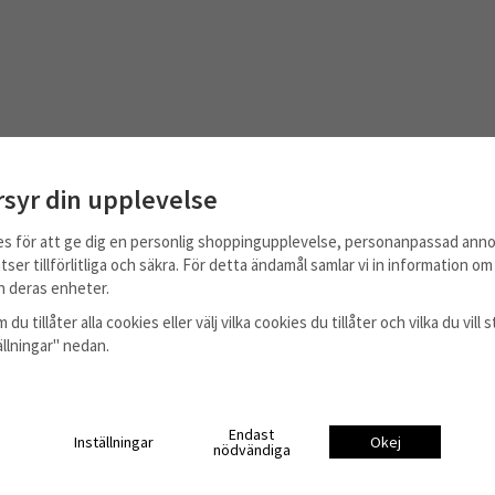
rsyr din upplevelse
es för att ge dig en personlig shoppingupplevelse, personanpassad anno
tser tillförlitliga och säkra. För detta ändamål samlar vi in information o
 deras enheter.
 du tillåter alla cookies eller välj vilka cookies du tillåter och vilka du vil
tällningar" nedan.
Till Kassan
Endast
Inställningar
Okej
nödvändiga
Information
Om oss