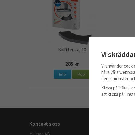
Kolfilter typ 10
Vi skrädda
285 kr
Vi använder cooki
hålla våra webbpla
Info
Köp
deras mönster och
Klicka på "Okej" om
att klicka på "Ins
Kontakta oss
Handla
Malingo AB
Köpvillkor