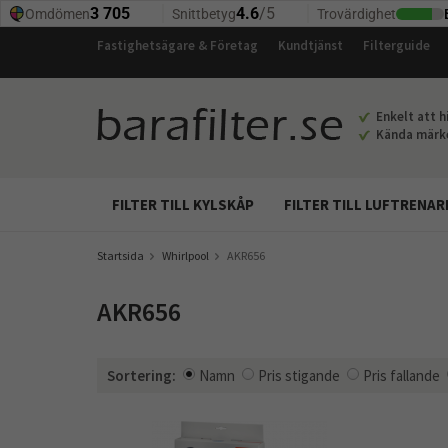
Fastighetsägare & Företag
Kundtjänst
Filterguide
Enkelt att hi
Kända märken
FILTER TILL KYLSKÅP
FILTER TILL LUFTRENAR
Startsida
Whirlpool
AKR656
AKR656
Sortering:
Namn
Pris stigande
Pris fallande