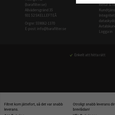
(barafilter.se)
Retur & r
Allvädersgränd 35
Kundtjäns
931 52 SKELLEFTEÅ
Integritet
dataskydd
Orgnr: 559062-1370
Avtalskun
E-post:
info@barafilter.se
Logga in
Enkelt att hitta rätt