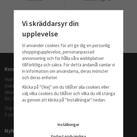
578 kr
293 kr
Vi skräddarsyr din
Info
Köp
Info
Köp
upplevelse
Vi använder cookies för att ge dig en personlig
Till Kassan
shoppingupplevelse, personanpassad
annonsering och för hålla våra webbplatser
tillförlitliga och säkra. För detta ändamål samlar vi
Kontakta oss
in information om användarna, deras mönster
och deras enheter.
Malingo AB
(barafilter.se)
Klicka på "Okej" om du tillåter alla cookies eller
Allvädersgränd 35
välj vilka cookies du tillåter och vilka du vill stänga
931 52 SKELLEFTEÅ
av genom att klicka på "Inställningar" nedan.
Orgnr: 559062-1370
E-post:
info@barafilter.se
Inställningar
Nyhetsbrev
Endast nödvändiga