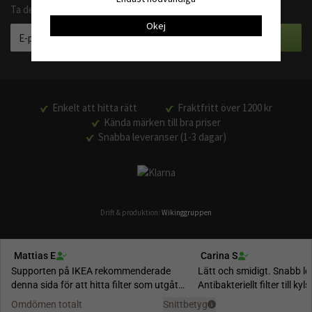
Ta del av våra bästa erbjudanden och produktnyheter
Okej
Enkelt att hitta rätt
Fraktfritt över 1200 kr
Kända märken till bra priser
Snabba leveranser (1-3 dagar)
Drift & produktion:
Wikinggruppen