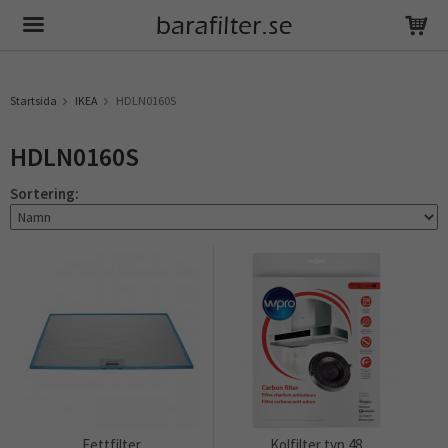
Produkten har blivit tillagd i varukorgen
Startsida
IKEA
HDLN0160S
HDLN0160S
Sortering:
Fettfilter
Kolfilter typ 48