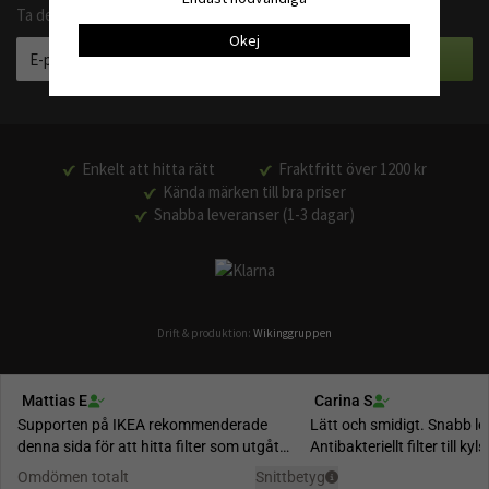
Ta del av våra bästa erbjudanden och produktnyheter
Okej
Enkelt att hitta rätt
Fraktfritt över 1200 kr
Kända märken till bra priser
Snabba leveranser (1-3 dagar)
Drift & produktion:
Wikinggruppen