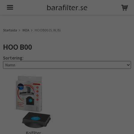
Produkten har blivit tillagd i varukorgen
Startsida
IKEA
HOOB00 (S, W, B)
HOO B00
Sortering:
Kolfilter