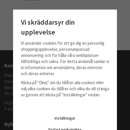
320 kr
Vi skräddarsyr din
Info
Köp
upplevelse
Vi använder cookies för att ge dig en personlig
Till Kassan
shoppingupplevelse, personanpassad
annonsering och för hålla våra webbplatser
tillförlitliga och säkra. För detta ändamål samlar vi
Kontakta oss
in information om användarna, deras mönster
och deras enheter.
Malingo AB
(barafilter.se)
Klicka på "Okej" om du tillåter alla cookies eller
Allvädersgränd 35
välj vilka cookies du tillåter och vilka du vill stänga
931 52 SKELLEFTEÅ
av genom att klicka på "Inställningar" nedan.
Orgnr: 559062-1370
E-post:
info@barafilter.se
Inställningar
Nyhetsbrev
Endast nödvändiga