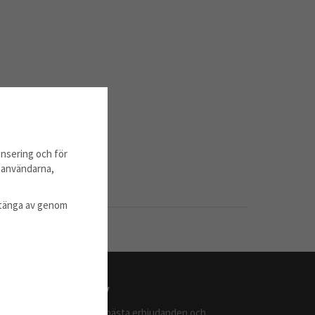
nsering och för
m användarna,
l stänga av genom
Nyhetsbrev
Ta del av våra bästa erbjudanden och