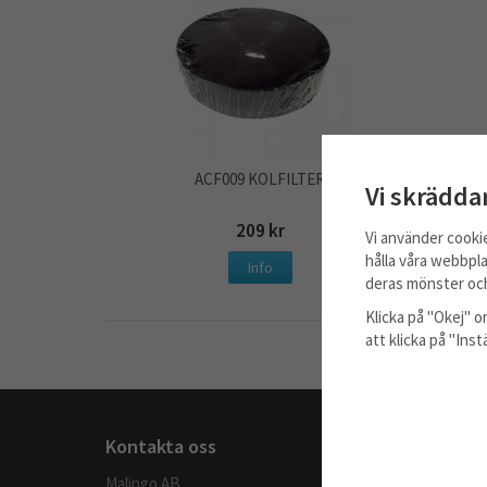
ACF009 KOLFILTER
Vi skrädda
209 kr
Vi använder cooki
hålla våra webbpla
Info
deras mönster och
Klicka på "Okej" om
att klicka på "Ins
Kontakta oss
Handla
Malingo AB
Köpvillkor