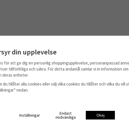
rsyr din upplevelse
es för att ge dig en personlig shoppingupplevelse, personanpassad anno
tser tillförlitliga och säkra. För detta ändamål samlar vi in information o
 deras enheter.
 du tillåter alla cookies eller välj vilka cookies du tillåter och vilka du vil
tällningar" nedan.
Till Kassan
Endast
Inställningar
Okej
nödvändiga
Information
Om oss