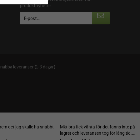
produktnyheter
nabba leveranser (1-3 dagar)