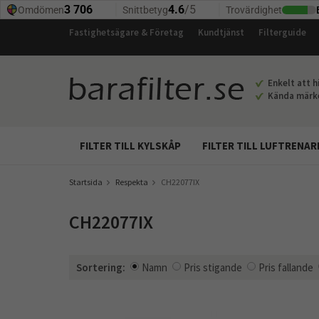
Fastighetsägare & Företag
Kundtjänst
Filterguide
Enkelt att hi
Kända märken
FILTER TILL KYLSKÅP
FILTER TILL LUFTRENAR
Startsida
Respekta
CH22077IX
CH22077IX
Sortering:
Namn
Pris stigande
Pris fallande