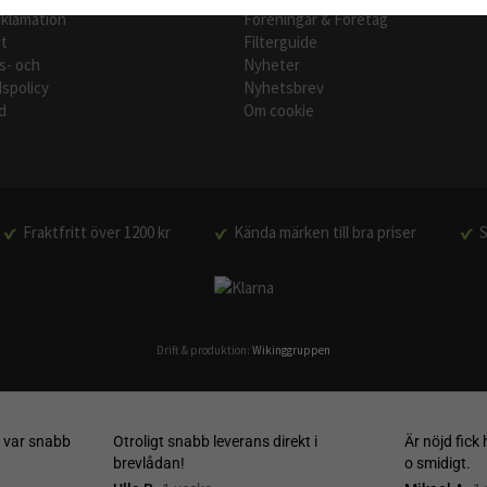
eklamation
Föreningar & Företag
t
Filterguide
s- och
Nyheter
spolicy
Nyhetsbrev
d
Om cookie
Fraktfritt över 1200 kr
Kända märken till bra priser
S
Drift & produktion:
Wikinggruppen