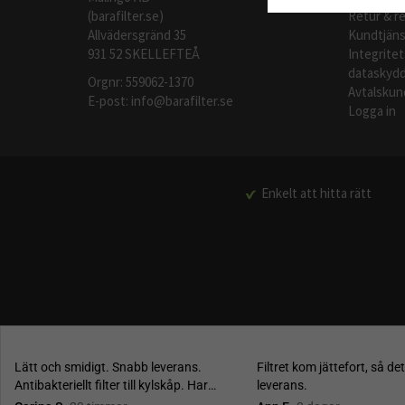
(barafilter.se)
Retur & r
Allvädersgränd 35
Kundtjäns
931 52 SKELLEFTEÅ
Integritet
dataskydd
Orgnr: 559062-1370
Avtalskun
E-post:
info@barafilter.se
Logga in
Enkelt att hitta rätt