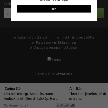
Ta del av våra bästa erbjudanden och produktnyheter
Okej
Enkelt att hitta rätt
Fraktfritt över 1200 kr
Kända märken till bra priser
Snabba leveranser (1-3 dagar)
Drift & produktion:
Wikinggruppen