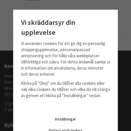
279 kr
Vi skräddarsyr din
Info
Köp
upplevelse
Vi använder cookies för att ge dig en personlig
Till Kassan
shoppingupplevelse, personanpassad
annonsering och för hålla våra webbplatser
tillförlitliga och säkra. För detta ändamål samlar vi
Kontakta oss
in information om användarna, deras mönster
och deras enheter.
Malingo AB
(barafilter.se)
Klicka på "Okej" om du tillåter alla cookies eller
Allvädersgränd 35
välj vilka cookies du tillåter och vilka du vill stänga
931 52 SKELLEFTEÅ
av genom att klicka på "Inställningar" nedan.
Orgnr: 559062-1370
E-post:
info@barafilter.se
Inställningar
Nyhetsbrev
Endast nödvändiga