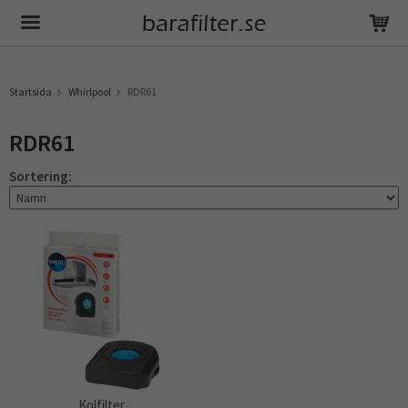
Produkten har blivit tillagd i varukorgen
Startsida
Whirlpool
RDR61
RDR61
Sortering:
Kolfilter