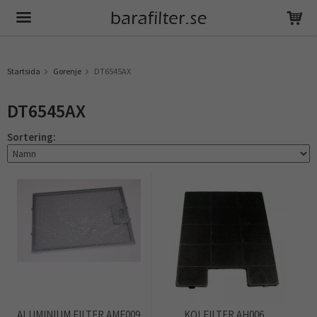
Produkten har blivit tillagd i varukorgen
Startsida
Gorenje
DT6545AX
DT6545AX
Sortering:
ALUMINIUM FILTER AMF009
KOLFILTER AH006