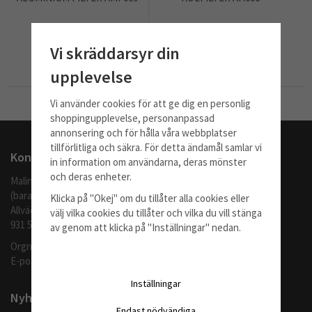
445 kr
575 kr
Vi skräddarsyr din
Info
Köp
Info
Köp
upplevelse
Vi använder cookies för att ge dig en personlig
Till Kassan
shoppingupplevelse, personanpassad
annonsering och för hålla våra webbplatser
tillförlitliga och säkra. För detta ändamål samlar vi
Kontakta oss
in information om användarna, deras mönster
och deras enheter.
Malingo AB
(barafilter.se)
Klicka på "Okej" om du tillåter alla cookies eller
Allvädersgränd 35
välj vilka cookies du tillåter och vilka du vill stänga
931 52 SKELLEFTEÅ
av genom att klicka på "Inställningar" nedan.
Orgnr: 559062-1370
E-post:
info@barafilter.se
Inställningar
Nyhetsbrev
Endast nödvändiga