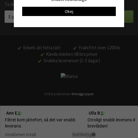
Ta del av våra bästa erbjudanden och produktnyheter
Okej
Enkelt att hitta rätt
Fraktfritt över 1200 kr
Kända märken till bra priser
Snabba leveranser (1-3 dagar)
Drift & produktion:
Wikinggruppen