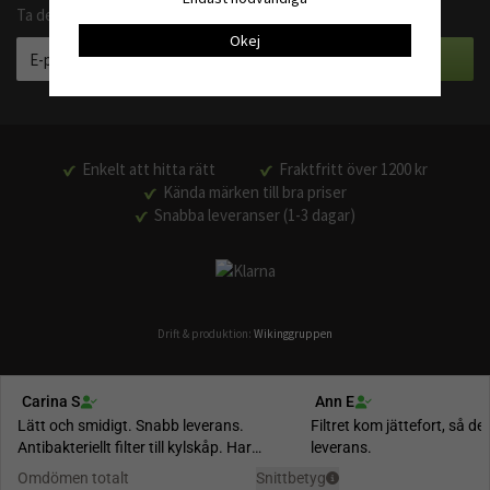
Ta del av våra bästa erbjudanden och produktnyheter
Okej
Enkelt att hitta rätt
Fraktfritt över 1200 kr
Kända märken till bra priser
Snabba leveranser (1-3 dagar)
Drift & produktion:
Wikinggruppen