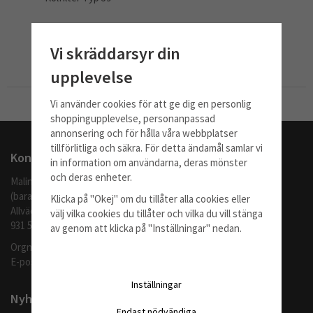
995 kr
Vi skräddarsyr din
Info
Köp
upplevelse
Vi använder cookies för att ge dig en personlig
Till Kassan
shoppingupplevelse, personanpassad
annonsering och för hålla våra webbplatser
tillförlitliga och säkra. För detta ändamål samlar vi
Kontakta oss
in information om användarna, deras mönster
och deras enheter.
Malingo AB
(barafilter.se)
Klicka på "Okej" om du tillåter alla cookies eller
Allvädersgränd 35
välj vilka cookies du tillåter och vilka du vill stänga
931 52 SKELLEFTEÅ
av genom att klicka på "Inställningar" nedan.
Orgnr: 559062-1370
E-post:
info@barafilter.se
Inställningar
Nyhetsbrev
Endast nödvändiga