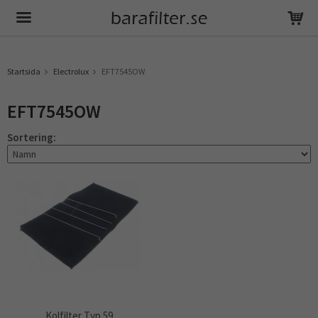
Produkten har blivit tillagd i varukorgen
Startsida
Electrolux
EFT7545OW
EFT7545OW
Sortering:
Kolfilter Typ 59