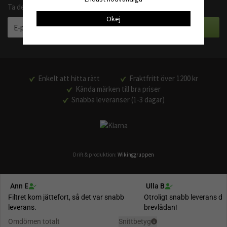
Ta del av våra bästa erbjudanden och produktnyheter
Okej
Enkelt att hitta rätt
Fraktfritt över 1200 kr
Kända märken till bra priser
Snabba leveranser (1-3 dagar)
Drift & produktion:
Wikinggruppen