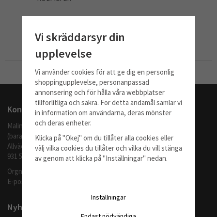
810 kr
Vi skräddarsyr din
Info
Köp
upplevelse
Vi använder cookies för att ge dig en personlig
Till Kassan
shoppingupplevelse, personanpassad
annonsering och för hålla våra webbplatser
tillförlitliga och säkra. För detta ändamål samlar vi
Kontakta oss
in information om användarna, deras mönster
och deras enheter.
Malingo AB
(barafilter.se)
Klicka på "Okej" om du tillåter alla cookies eller
Allvädersgränd 35
välj vilka cookies du tillåter och vilka du vill stänga
931 52 SKELLEFTEÅ
av genom att klicka på "Inställningar" nedan.
Orgnr: 559062-1370
E-post:
info@barafilter.se
Inställningar
Nyhetsbrev
Endast nödvändiga