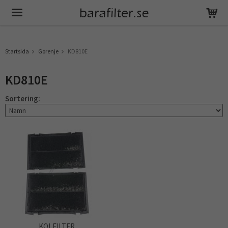
Produkten har blivit tillagd i varukorgen
Startsida
Gorenje
KD810E
KD810E
Sortering:
KOLFILTER