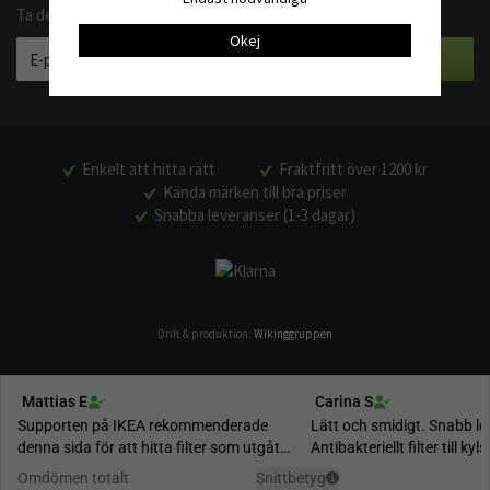
Ta del av våra bästa erbjudanden och produktnyheter
Okej
Enkelt att hitta rätt
Fraktfritt över 1200 kr
Kända märken till bra priser
Snabba leveranser (1-3 dagar)
Drift & produktion:
Wikinggruppen