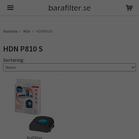
Produkten har blivit tillagd i varukorgen
Startsida
IKEA
HDNP810S
HDN P810 S
Sortering:
Kolfilter