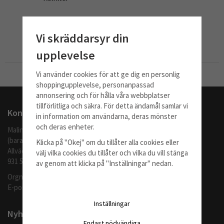
279 kr
Vi skräddarsyr din
Info
Köp
upplevelse
Vi använder cookies för att ge dig en personlig
Till Kassan
shoppingupplevelse, personanpassad
annonsering och för hålla våra webbplatser
tillförlitliga och säkra. För detta ändamål samlar vi
Kontakta oss
in information om användarna, deras mönster
och deras enheter.
Malingo AB
(barafilter.se)
Klicka på "Okej" om du tillåter alla cookies eller
Allvädersgränd 35
välj vilka cookies du tillåter och vilka du vill stänga
931 52 SKELLEFTEÅ
av genom att klicka på "Inställningar" nedan.
Orgnr: 559062-1370
E-post:
info@barafilter.se
Inställningar
Nyhetsbrev
Endast nödvändiga