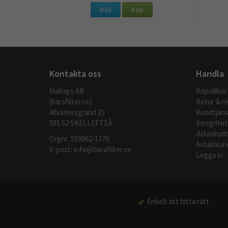
Info
Köp
Kontakta oss
Handla
Malingo AB
Köpvillkor
(barafilter.se)
Retur & r
Allvädersgränd 35
Kundtjäns
931 52 SKELLEFTEÅ
Integritet
dataskydd
Orgnr: 559062-1370
Avtalskun
E-post:
info@barafilter.se
Logga in
Enkelt att hitta rätt