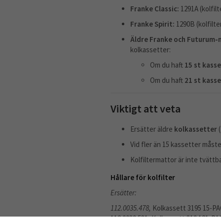
Franke Classic:
1291A (kolfilt
Franke Spirit:
1290B (kolfilte
Äldre Franke och Futurum-
kolkassetter:
Om du haft
15 st kass
Om du haft
21 st kasse
Viktigt att veta
Ersätter äldre
kolkassetter
(
Vid fler än 15 kassetter måste
Kolfiltermattor är inte tvättb
Hållare för kolfilter
Ersätter:
112.0035.478,
Kolkassett 3195 15-P
112.0039.531, Kolkassett 3194 21-P