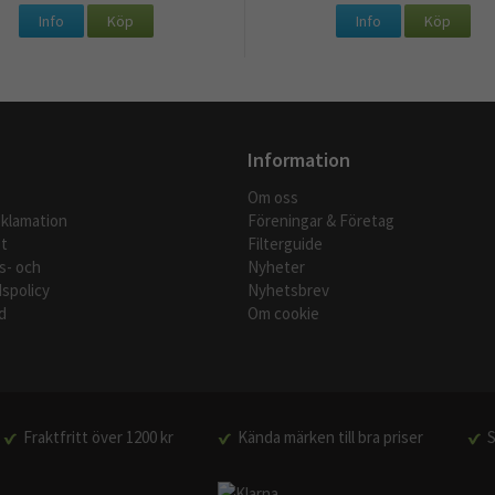
Info
Köp
Info
Köp
Information
Om oss
eklamation
Föreningar & Företag
t
Filterguide
s- och
Nyheter
spolicy
Nyhetsbrev
d
Om cookie
Fraktfritt över 1200 kr
Kända märken till bra priser
S