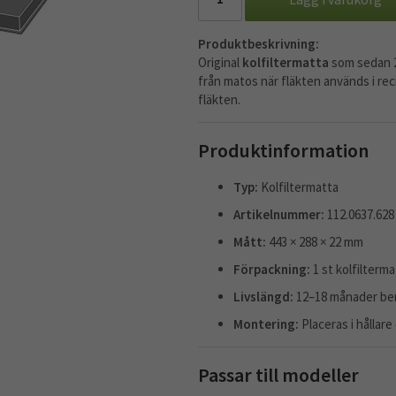
Produktbeskrivning:
Original
kolfiltermatta
som sedan 20
från matos när fläkten används i reci
fläkten.
Produktinformation
Typ:
Kolfiltermatta
Artikelnummer:
112.0637.628
Mått:
443 × 288 × 22 mm
Förpackning:
1 st kolfilterma
Livslängd:
12–18 månader be
Montering:
Placeras i hållar
Passar till modeller