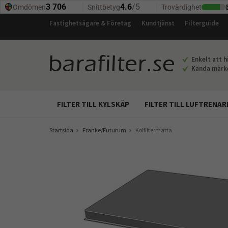
Fastighetsägare & Företag
Kundtjänst
Filterguide
Enkelt att hi
Kända märken
FILTER TILL KYLSKÅP
FILTER TILL LUFTRENAR
Startsida
Franke/Futurum
Kolfiltermatta