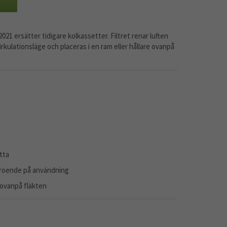
21 ersätter tidigare kolkassetter. Filtret renar luften
rkulationsläge och placeras i en ram eller hållare ovanpå
tta
roende på användning
e ovanpå fläkten