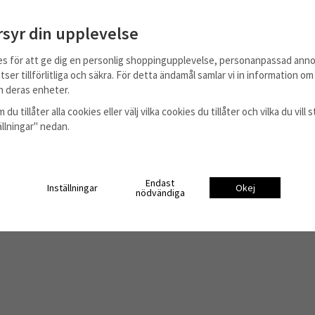
rsyr din upplevelse
es för att ge dig en personlig shoppingupplevelse, personanpassad anno
tser tillförlitliga och säkra. För detta ändamål samlar vi in information o
 deras enheter.
 du tillåter alla cookies eller välj vilka cookies du tillåter och vilka du vil
tällningar" nedan.
Endast
Inställningar
Okej
nödvändiga