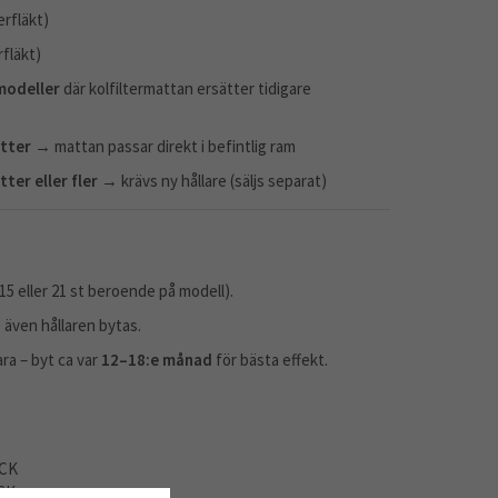
erfläkt)
rfläkt)
modeller
där kolfiltermattan ersätter tidigare
etter
→ mattan passar direkt i befintlig ram
tter eller fler
→ krävs ny hållare (säljs separat)
15 eller 21 st beroende på modell).
 även hållaren bytas.
ara – byt ca var
12–18:e månad
för bästa effekt.
ACK
ACK