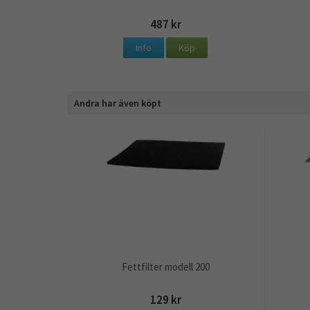
487 kr
Info
Köp
Andra har även köpt
Fettfilter modell 200
129 kr