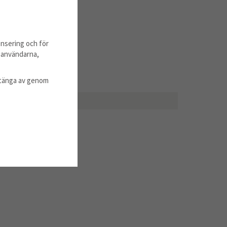
nsering och för
m användarna,
l stänga av genom