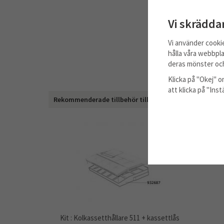
Vi skrädda
Vi använder cooki
hålla våra webbpla
deras mönster och
Klicka på "Okej" om
att klicka på "Ins
Rekommenderade tillbehör till denna produkt
Kit : Kolkassetthållare 511 + kassettlås