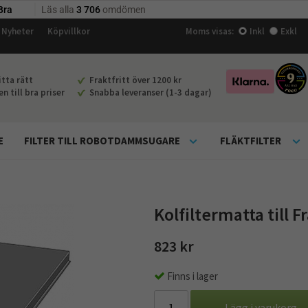
Nyheter
Köpvillkor
Moms visas:
Inkl
Exkl
tta rätt
Fraktfritt över 1200 kr
 till bra priser
Snabba leveranser (1-3 dagar)
E
FILTER TILL ROBOTDAMMSUGARE
FLÄKTFILTER
Kolfiltermatta till
823 kr
Finns i lager
Lägg i varukorg