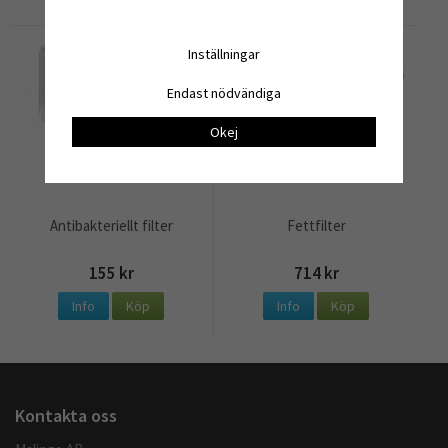
Inställningar
Endast nödvändiga
Okej
Antibakteriellt filter
Fettfilter
155 kr
714 kr
Info
Köp
Info
Köp
Kontakta oss