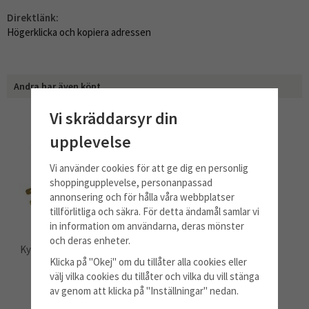
Direktlänk:
Högerklicka och kopiera adressen
Andra har även köpt
Vi skräddarsyr din
upplevelse
Vi använder cookies för att ge dig en personlig
shoppingupplevelse, personanpassad
annonsering och för hålla våra webbplatser
tillförlitliga och säkra. För detta ändamål samlar vi
in information om användarna, deras mönster
och deras enheter.
Kylskåpslampa 15w T-Click
Kolfilter
Klicka på "Okej" om du tillåter alla cookies eller
välj vilka cookies du tillåter och vilka du vill stänga
85 kr
530 kr
av genom att klicka på "Inställningar" nedan.
Info
Köp
Info
Köp