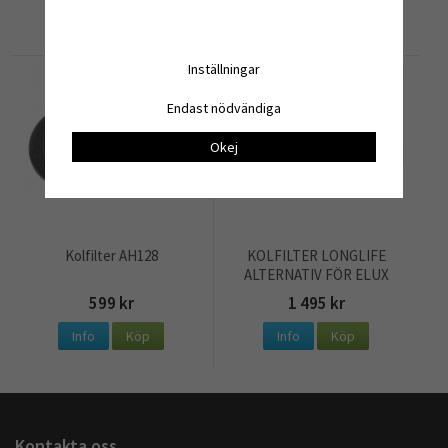
Info
Köp
Info
Köp
Inställningar
Endast nödvändiga
Okej
Kolfilter AH128
KOLFILTER LONGLIFE
ALTERNATIV FÖR ELUX
9029794253
599 kr
1 495 kr
Info
Köp
Info
Köp
Kontakta oss