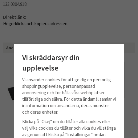
133.0304.918
Direktlänk:
Högerklicka och kopiera adressen
Andra har även köpt
Vi skräddarsyr din
upplevelse
Vi använder cookies för att ge dig en personlig
shoppingupplevelse, personanpassad
annonsering och för hålla våra webbplatser
tillförlitliga och säkra. För detta ändamål samlar vi
in information om användarna, deras mönster
och deras enheter.
Kolfilter
Metallfettfilter
Klicka på "Okej" om du tillåter alla cookies eller
välj vilka cookies du tillåter och vilka du vill stänga
av genom att klicka på "Inställningar" nedan.
489 kr
714 kr