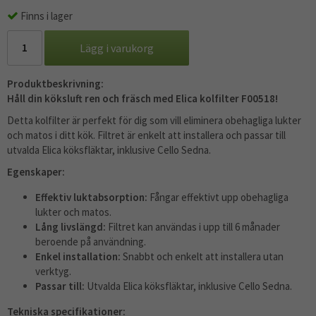
Finns i lager
Lägg i varukorg
Produktbeskrivning:
Håll din köksluft ren och fräsch med Elica kolfilter F00518!
Detta kolfilter är perfekt för dig som vill eliminera obehagliga lukter
och matos i ditt kök. Filtret är enkelt att installera och passar till
utvalda Elica köksfläktar, inklusive Cello Sedna.
Egenskaper:
Effektiv luktabsorption:
Fångar effektivt upp obehagliga
lukter och matos.
Lång livslängd:
Filtret kan användas i upp till 6 månader
beroende på användning.
Enkel installation:
Snabbt och enkelt att installera utan
verktyg.
Passar till:
Utvalda Elica köksfläktar, inklusive Cello Sedna.
Tekniska specifikationer: