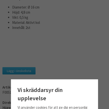
Diameter: Ø 16 cm
Höjd: 4,8 cm
Vikt: 0,5 kg
Material: Aktivt kol
Innehåll: 2st
Lägg i önskelista
Artikelnummer:
Vi skräddarsyr din
F00518
upplevelse
Direktlänk:
Vi använder cookies för att ge dig en personlig
Högerklicka och kopiera adressen