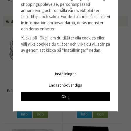
shoppingupplevelse, personanpassad
annonsering och för hålla våra webbplatser
tillförlitliga och säkra. För detta ändamål samlar vi
Andra har även köpt
in information om användarna, deras mönster
och deras enheter.
Klicka på "Okej" om du tillåter alla cookies eller
välj vilka cookies du tillåter och vilka du vill stänga
av genom att klicka på "Inställningar" nedan.
Inställningar
Endast nödvändiga
Kit: Polyesterfilter komplett
Kolfilter, tvättbart 130622
800
Okej
636 kr
1 088 kr
Info
Köp
Info
Köp