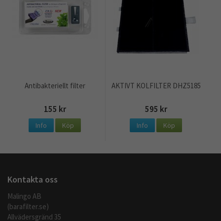
Antibakteriellt filter
AKTIVT KOLFILTER DHZ5185
155 kr
595 kr
Info
Köp
Info
Köp
Kontakta oss
Malingo AB
(barafilter.se)
Allvädersgränd 35