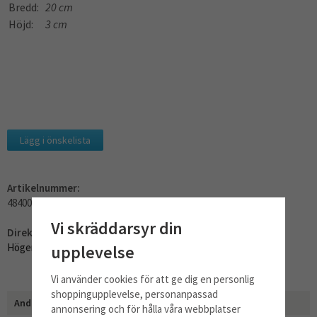
Bredd:
20 cm
Höjd:
3 cm
Lägg i önskelista
Artikelnummer:
484000008575
Vi skräddarsyr din
Direktlänk:
Högerklicka och kopiera adressen
upplevelse
Vi använder cookies för att ge dig en personlig
shoppingupplevelse, personanpassad
Andra har även köpt
annonsering och för hålla våra webbplatser