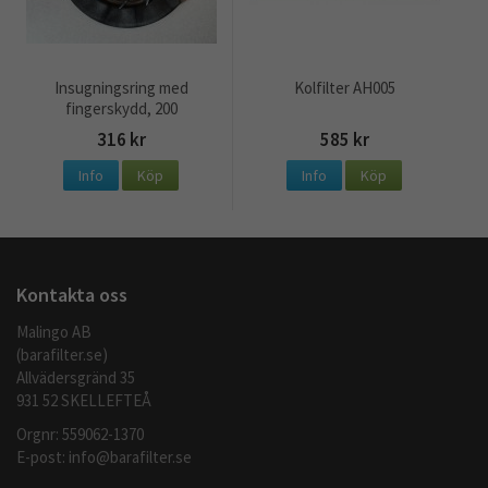
Insugningsring med
Kolfilter AH005
fingerskydd, 200
316 kr
585 kr
Info
Köp
Info
Köp
Kontakta oss
Malingo AB
(barafilter.se)
Allvädersgränd 35
931 52 SKELLEFTEÅ
Orgnr: 559062-1370
E-post:
info@barafilter.se