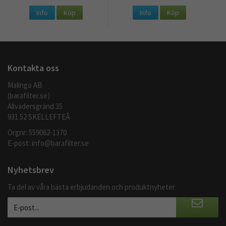
Info
Köp
Info
Köp
Kontakta oss
Malingo AB
(barafilter.se)
Allvädersgränd 35
931 52 SKELLEFTEÅ
Orgnr: 559062-1370
E-post:
info@barafilter.se
Nyhetsbrev
Ta del av våra bästa erbjudanden och produktnyheter