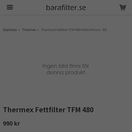
Produkten har blivit tillagd i varukorgen
Startsida
Thermex
Thermex Fettfilter TFM 480 450x144 mm - BS
Thermex Fettfilter TFM 480
990 kr