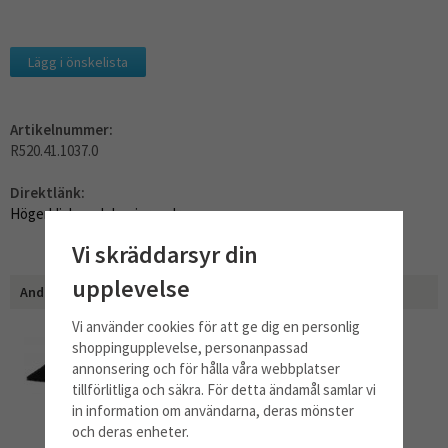
Lägg i önskelista
Artikelnummer:
R520.41.1037.0
Direktlänk:
Högerklicka och kopiera adressen
Vi skräddarsyr din
upplevelse
Andra har även köpt
Vi använder cookies för att ge dig en personlig
shoppingupplevelse, personanpassad
annonsering och för hålla våra webbplatser
tillförlitliga och säkra. För detta ändamål samlar vi
in information om användarna, deras mönster
och deras enheter.