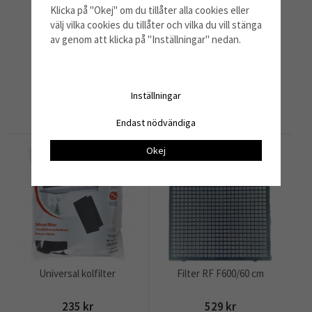
Klicka på "Okej" om du tillåter alla cookies eller
välj vilka cookies du tillåter och vilka du vill stänga
av genom att klicka på "Inställningar" nedan.
Fettfilter modell 200
Kolfilter Std 2-pack
129 kr
599 kr
Inställningar
Info
Köp
Info
Köp
Endast nödvändiga
Okej
Universal kolfilter
Filter RF F600/60 cm
235 kr
529 kr