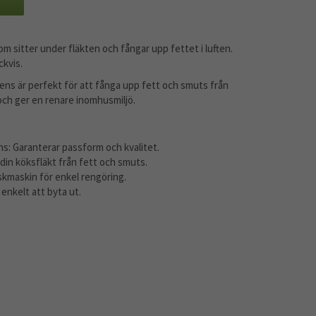
som sitter under fläkten och fångar upp fettet i luften.
ckvis.
mens är perfekt för att fånga upp fett och smuts från
 och ger en renare inomhusmiljö.
s: Garanterar passform och kvalitet.
 din köksfläkt från fett och smuts.
iskmaskin för enkel rengöring.
 enkelt att byta ut.