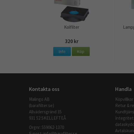
Kolfilter
Lampg
320 kr
Info
Köp
Kontakta oss
Handla
Malingo AB
Köpvillkor
(barafilter.se)
Retur & r
Allvädersgränd 35
Kundtjäns
931 52 SKELLEFTEÅ
Integritet
dataskydd
Orgnr: 559062-1370
Avtalskun
E-post:
info@barafilter.se