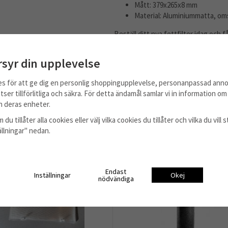
Mått: 379x265x8 mm
Material: Aluminiummatta, om
Beställ ditt nya fettfilter idag och 
rsyr din upplevelse
es för att ge dig en personlig shoppingupplevelse, personanpassad anno
tser tillförlitliga och säkra. För detta ändamål samlar vi in information o
 deras enheter.
 du tillåter alla cookies eller välj vilka cookies du tillåter och vilka du vil
tällningar" nedan.
Endast
Inställningar
Okej
nödvändiga