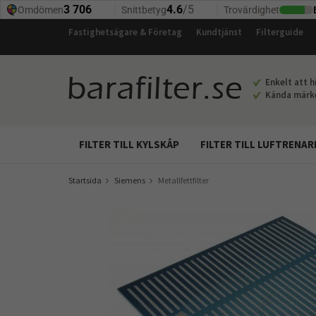
Fastighetsägare & Företag
Kundtjänst
Filterguide
Enkelt att hi
Kända märken
FILTER TILL KYLSKÅP
FILTER TILL LUFTRENAR
Startsida
Siemens
Metallfettfilter