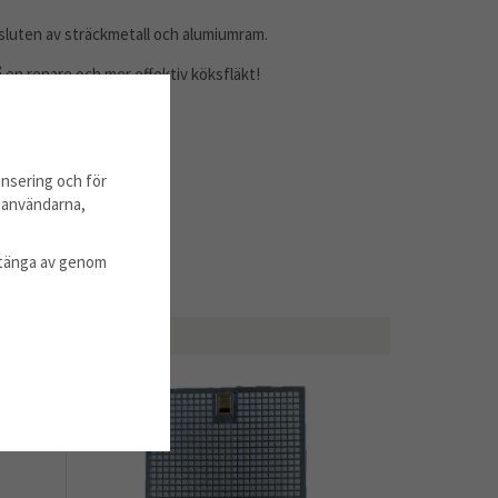
sluten av sträckmetall och alumiumram.
få en renare och mer effektiv köksfläkt!
nsering och för
m användarna,
l stänga av genom