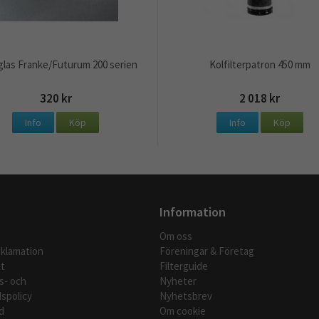
las Franke/Futurum 200 serien
Kolfilterpatron 450 mm
320 kr
2 018 kr
Info
Köp
Info
Köp
Information
Om oss
eklamation
Föreningar & Företag
t
Filterguide
s- och
Nyheter
spolicy
Nyhetsbrev
d
Om cookie