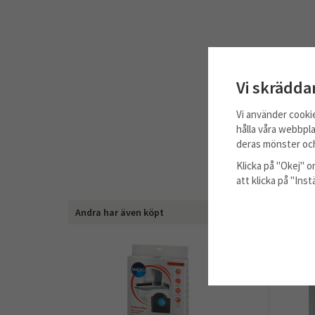
Vi skrädda
Vi använder cooki
hålla våra webbpla
deras mönster och
Klicka på "Okej" om
att klicka på "Ins
Andra har även köpt