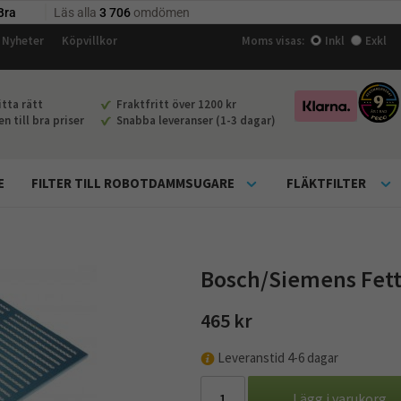
Nyheter
Köpvillkor
Moms visas:
Inkl
Exkl
tta rätt
Fraktfritt över 1200 kr
 till bra priser
Snabba leveranser (1-3 dagar)
E
FILTER TILL ROBOTDAMMSUGARE
FLÄKTFILTER
Bosch/Siemens Fettf
465 kr
Leveranstid 4-6 dagar
Lägg i varukorg