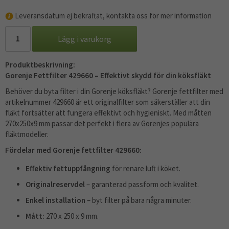
Leveransdatum ej bekräftat, kontakta oss för mer information
Lägg i varukorg
Produktbeskrivning:
Gorenje Fettfilter 429660 – Effektivt skydd för din köksfläkt
Behöver du byta filter i din Gorenje köksfläkt? Gorenje fettfilter med
artikelnummer 429660 är ett originalfilter som säkerställer att din
fläkt fortsätter att fungera effektivt och hygieniskt. Med måtten
270x250x9 mm passar det perfekt i flera av Gorenjes populära
fläktmodeller.
Fördelar med Gorenje fettfilter 429660:
Effektiv fettuppfångning
för renare luft i köket.
Originalreservdel
– garanterad passform och kvalitet.
Enkel installation
– byt filter på bara några minuter.
Mått:
270 x 250 x 9 mm.