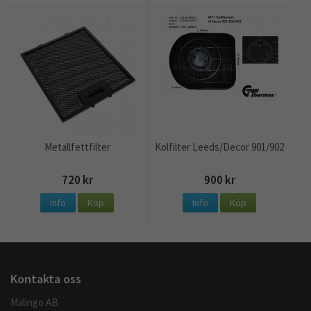
Metallfettfilter
Kolfilter Leeds/Decor 901/902
720 kr
900 kr
Info
Köp
Info
Köp
Kontakta oss
Malingo AB