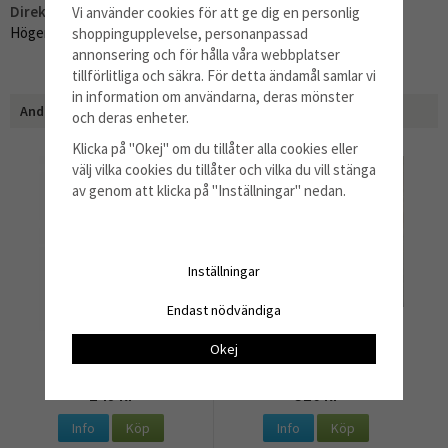
Direktlänk:
Vi använder cookies för att ge dig en personlig
Högerklicka och kopiera adressen
shoppingupplevelse, personanpassad
annonsering och för hålla våra webbplatser
tillförlitliga och säkra. För detta ändamål samlar vi
in information om användarna, deras mönster
Andra har även köpt
och deras enheter.
Klicka på "Okej" om du tillåter alla cookies eller
välj vilka cookies du tillåter och vilka du vill stänga
av genom att klicka på "Inställningar" nedan.
Inställningar
Endast nödvändiga
Kompaktlysrör 11 W
Insugningsring med
Okej
fingerskydd, 200
149 kr
316 kr
Info
Köp
Info
Köp