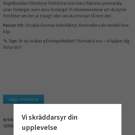
Regelbunden filterbyte förbättrar inte bara fläktens prestanda,
utan förlänger även dess livslängd. Vi rekommenderar att du byter
fettfilter om det är trasigt eller om du inte kan få rent det.
Passar till:
Utvalda Gorenje köksfläktar. Kontrollera din modell före
köp.
🔧
Tips:
Är du osäker på kompatibilitet? Kontakta oss – vi hjälper dig
hitta rätt!
Lägg i önskelista
Vi skräddarsyr din
Artikelnummer:
upplevelse
429660