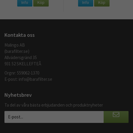
Info
Köp
Info
Köp
Kontakta oss
Malingo AB
(barafilter.se)
Allvädersgränd 35
931 52 SKELLEFTEÅ
Orgnr: 559062-1370
E-post:
info@barafilter.se
Nyhetsbrev
Ta del av våra bästa erbjudanden och produktnyheter