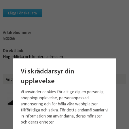
Lägg i önskelista
Artikelnummer:
530366
Direktlänk:
Högerklicka och kopiera adressen
Vi skräddarsyr din
upplevelse
Andra har även köpt
Vi använder cookies för att ge dig en personlig
shoppingupplevelse, personanpassad
annonsering och för hålla våra webbplatser
tillförlitliga och säkra. För detta ändamål samlar vi
in information om användarna, deras mönster
och deras enheter.