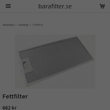
Produkten har blivit tillagd i varukorgen
Startsida
Gorenje
Fettfilter
Fettfilter
662 kr