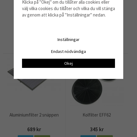
Klicka på "Okej" om du tillåter alla cookies eller
välj vilka cookies du tillåter och vilka du vill stänga
av genom att klicka på "Inställningar" nedan.
Fettfilter modell 200
Kolfilter Std 2-pack
129 kr
599 kr
Inställningar
Info
Köp
Info
Köp
Endast nödvändiga
Okej
Aluminiumfilter 2 snäppen
Kolfilter EFF62
689 kr
345 kr