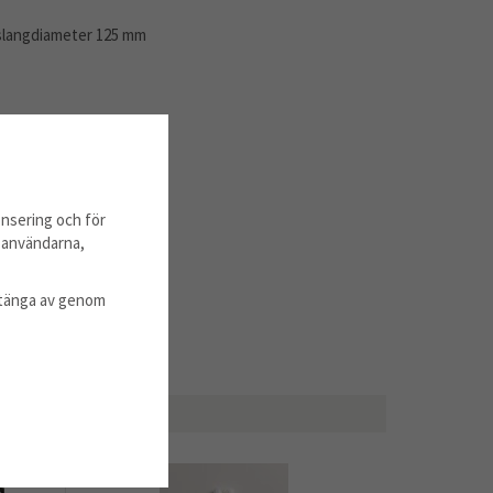
 slangdiameter 125 mm
mm
nsering och för
m användarna,
l stänga av genom