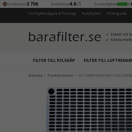
Fastighetsägare & Företag
Kundtjänst
Filterguide
Enkelt att hi
Kända märken
FILTER TILL KYLSKÅP
FILTER TILL LUFTRENAR
Startsida
Franke/Futurum
KIT. OMBYGGNADSSATS 1951/1953B