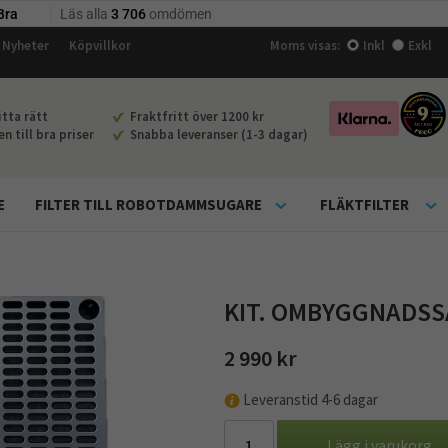
Nyheter
Köpvillkor
Moms visas:
Inkl
Exkl
tta rätt
Fraktfritt över 1200 kr
 till bra priser
Snabba leveranser (1-3 dagar)
E
FILTER TILL ROBOTDAMMSUGARE
FLÄKTFILTER
KIT. OMBYGGNADSSA
2 990 kr
Leveranstid 4-6 dagar
Lägg i varukorg