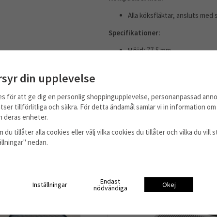
Alla köksfläktar, ansluts med
Specifikationer:
Höjd:
77,5 mm
Bredd:
400 mm
Djup:
200 mm
rsyr din upplevelse
Anslutningsdiameter:
125 
es för att ge dig en personlig shoppingupplevelse, personanpassad anno
tser tillförlitliga och säkra. För detta ändamål samlar vi in information o
 deras enheter.
 du tillåter alla cookies eller välj vilka cookies du tillåter och vilka du vil
tällningar" nedan.
Endast
Inställningar
Okej
nödvändiga