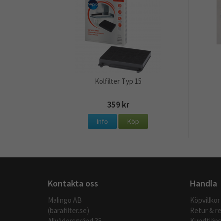
Kolfilter Typ 15
359 kr
Info
Köp
Kontakta oss
Handla
Malingo AB
Köpvillkor
(barafilter.se)
Retur & r
Allvädersgränd 35
Kundtjäns