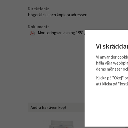
Direktlänk:
Högerklicka och kopiera adressen
Dokument:
Monteringsanvisning 1951/1953
Vi skrädda
Vi använder cooki
hålla våra webbpla
deras mönster och
Klicka på "Okej" om
att klicka på "Ins
Andra har även köpt