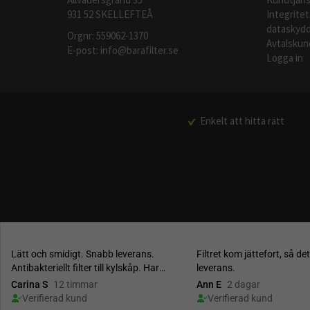
931 52 SKELLEFTEÅ
Integritet
dataskydd
Orgnr: 559062-1370
Avtalskun
E-post:
info@barafilter.se
Logga in
Enkelt att hitta rätt