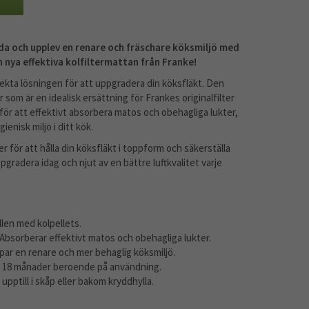
da och upplev en renare och fräschare köksmiljö med
nya effektiva kolfiltermattan från Franke!
ta lösningen för att uppgradera din köksfläkt. Den
er som är en idealisk ersättning för Frankes originalfilter
t för att effektivt absorbera matos och obehagliga lukter,
enisk miljö i ditt kök.
r för att hålla din köksfläkt i toppform och säkerställa
radera idag och njut av en bättre luftkvalitet varje
len med kolpellets.
Absorberar effektivt matos och obehagliga lukter.
ar en renare och mer behaglig köksmiljö.
ll 18 månader beroende på användning.
pptill i skåp eller bakom kryddhylla.