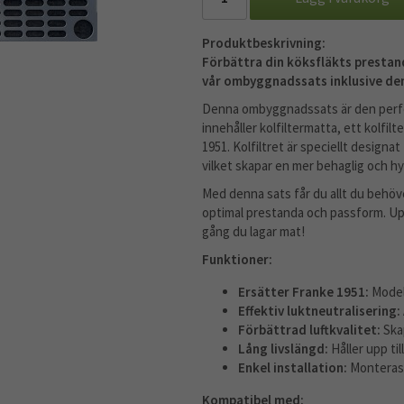
Produktbeskrivning:
Förbättra din köksfläkts prestan
vår ombyggnadssats inklusive den 
Denna ombyggnadssats är den perfek
innehåller kolfiltermatta, ett kolfilt
1951. Kolfiltret är speciellt designa
vilket skapar en mer behaglig och hygi
Med denna sats får du allt du behöve
optimal prestanda och passform. Uppg
gång du lagar mat!
Funktioner:
Ersätter Franke 1951:
Model
Effektiv luktneutralisering:
Förbättrad luftkvalitet:
Skap
Lång livslängd:
Håller upp ti
Enkel installation:
Monteras u
Kompatibel med: