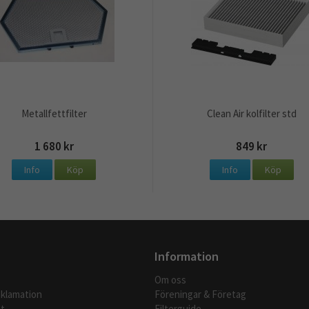
Metallfettfilter
Clean Air kolfilter std
1 680 kr
849 kr
Info
Köp
Info
Köp
Information
Om oss
eklamation
Föreningar & Företag
t
Filterguide