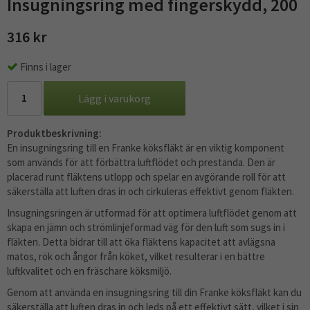
Insugningsring med fingerskydd, 200
316 kr
Finns i lager
Lägg i varukorg
Produktbeskrivning:
En insugningsring till en Franke köksfläkt är en viktig komponent
som används för att förbättra luftflödet och prestanda. Den är
placerad runt fläktens utlopp och spelar en avgörande roll för att
säkerställa att luften dras in och cirkuleras effektivt genom fläkten.
Insugningsringen är utformad för att optimera luftflödet genom att
skapa en jämn och strömlinjeformad väg för den luft som sugs in i
fläkten. Detta bidrar till att öka fläktens kapacitet att avlägsna
matos, rök och ångor från köket, vilket resulterar i en bättre
luftkvalitet och en fräschare köksmiljö.
Genom att använda en insugningsring till din Franke köksfläkt kan du
säkerställa att luften dras in och leds på ett effektivt sätt, vilket i sin