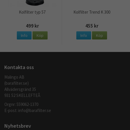
Kolfilter typ 57
Kolfilter Trend K 300
499 kr
455 kr
Info
Köp
Info
Köp
Kontakta oss
Malingo AB
(barafilter.se)
Allvädersgränd 35
931 52 SKELLEFTEÅ
Orgnr: 559062-1370
E-post:
info@barafilter.se
Nyhetsbrev