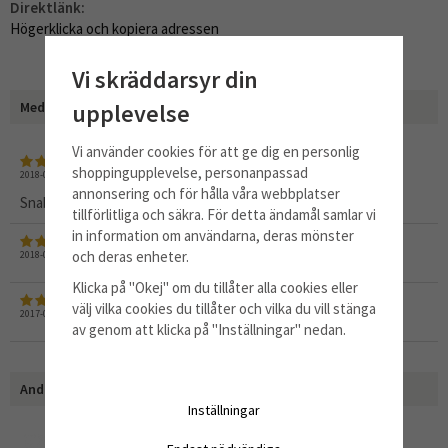
Direktlänk:
Högerklicka och kopiera adressen
Vi skräddarsyr din
Medelbetyg
5
/5 baserat på
3
st röster.
upplevelse
Vi använder cookies för att ge dig en personlig
shoppingupplevelse, personanpassad
2018-04-14
av
Tomas
annonsering och för hålla våra webbplatser
Snabb leverans.
tillförlitliga och säkra. För detta ändamål samlar vi
in information om användarna, deras mönster
och deras enheter.
2018-03-27
av
Bengt
Klicka på "Okej" om du tillåter alla cookies eller
välj vilka cookies du tillåter och vilka du vill stänga
2017-08-13
av
Jan erik constans
av genom att klicka på "Inställningar" nedan.
Andra har även köpt
Inställningar