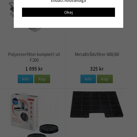
Endast nödvändiga
Okej
Polyesterfilter komplett vit
Metalltrådsfilter 600/60
F200
1 095 kr
325 kr
Info
Köp
Info
Köp