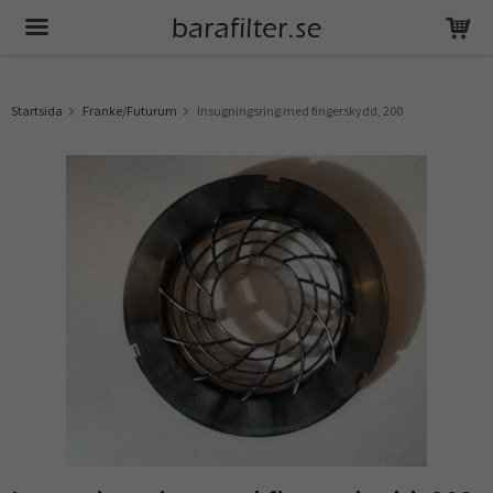
Produkten har blivit tillagd i varukorgen
Startsida
Franke/Futurum
Insugningsring med fingerskydd, 200