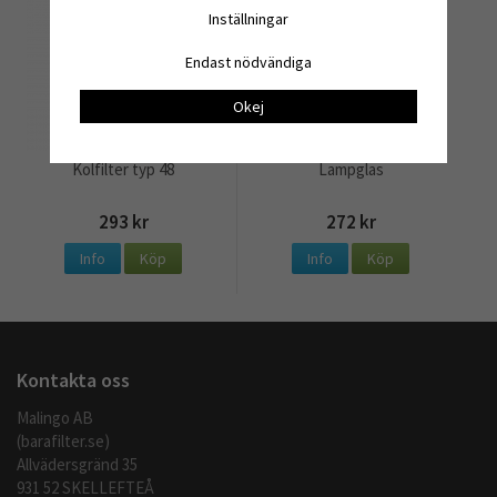
Inställningar
Endast nödvändiga
Okej
Kolfilter typ 48
Lampglas
293 kr
272 kr
Info
Köp
Info
Köp
Kontakta oss
Malingo AB
(barafilter.se)
Allvädersgränd 35
931 52 SKELLEFTEÅ