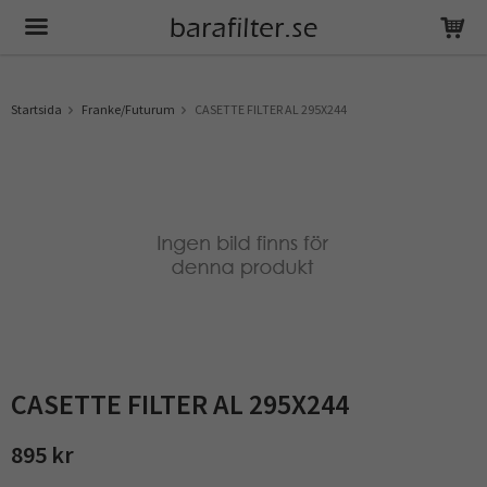
Produkten har blivit tillagd i varukorgen
Startsida
Franke/Futurum
CASETTE FILTER AL 295X244
CASETTE FILTER AL 295X244
895 kr