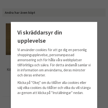
Andra har även köpt
Vi skräddarsyr din
upplevelse
Vi använder cookies för att ge dig en personlig
shoppingupplevelse, personanpassad
annonsering och för hålla våra webbplatser
tillförlitliga och säkra. För detta ändamål samlar vi
Kit: Vred + låsclips vit, F200
Filter komplett metall vit F-
in information om användarna, deras mönster
(130536)
200
och deras enheter.
199 kr
995 kr
Klicka på "Okej" om du tillåter alla cookies eller
välj vilka cookies du tillåter och vilka du vill stänga
Info
Köp
Info
Köp
av genom att klicka på "Inställningar" nedan.