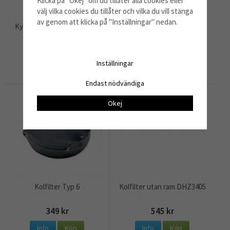
Klicka på "Okej" om du tillåter alla cookies eller
välj vilka cookies du tillåter och vilka du vill stänga
av genom att klicka på "Inställningar" nedan.
Kylskåpslampa 15w T-Click
Kolfilter
85 kr
530 kr
Inställningar
Info
Köp
Info
Köp
Endast nödvändiga
Okej
Kolfilter Typ 6
Kolfilter utan ram DHZ3405
349 kr
545 kr
Info
Köp
Info
Köp