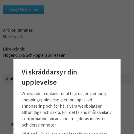
Lägg i önskelista
Artikelnummer:
9029865731
Direktlänk:
Högerklicka och kopiera adressen
Vi skräddarsyr din
Andra har även köpt
upplevelse
Vi använder cookies för att ge dig en personlig
shoppingupplevelse, personanpassad
annonsering och för hålla våra webbplatser
tillförlitliga och säkra. För detta ändamål samlar vi
in information om användarna, deras mönster
och deras enheter.