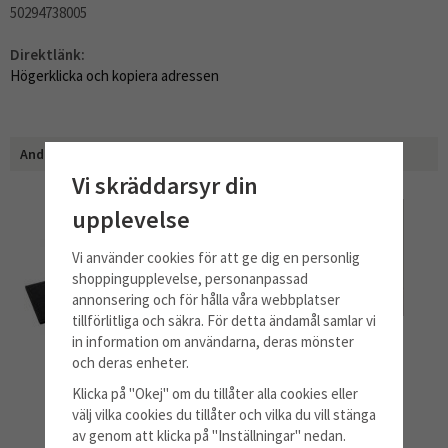
50294738005
Direktlänk:
Högerklicka och kopiera adressen
Andra har även köpt
Vi skräddarsyr din
upplevelse
Vi använder cookies för att ge dig en personlig
shoppingupplevelse, personanpassad
annonsering och för hålla våra webbplatser
tillförlitliga och säkra. För detta ändamål samlar vi
in information om användarna, deras mönster
och deras enheter.
Kolfilter
Metallfettfilter
Klicka på "Okej" om du tillåter alla cookies eller
välj vilka cookies du tillåter och vilka du vill stänga
av genom att klicka på "Inställningar" nedan.
489 kr
714 kr