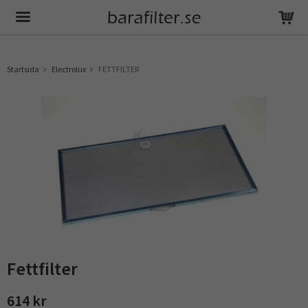
Produkten har blivit tillagd i varukorgen
Startsida
Electrolux
FETTFILTER
Fettfilter
614 kr