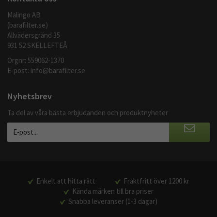
Malingo AB
(barafilter.se)
Allvädersgränd 35
931 52 SKELLEFTEÅ
Orgnr: 559062-1370
E-post:
info@barafilter.se
Nyhetsbrev
Ta del av våra bästa erbjudanden och produktnyheter
Enkelt att hitta rätt
Fraktfritt över 1200 kr
Kända märken till bra priser
Snabba leveranser (1-3 dagar)