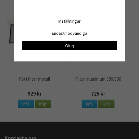
Info
Köp
Info
Köp
Inställningar
Endast nödvändiga
Okej
Fettfilter metall
Filter aluminium 380/390
929 kr
725 kr
Info
Köp
Info
Köp
Kontakta oss