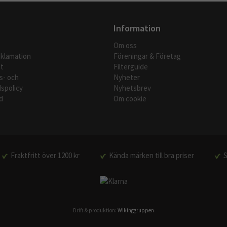
Information
Om oss
eklamation
Föreningar & Företag
t
Filterguide
s- och
Nyheter
spolicy
Nyhetsbrev
d
Om cookie
Fraktfritt över 1200 kr
Kända märken till bra priser
S
Drift & produktion:
Wikinggruppen