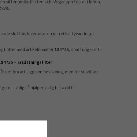
som sitter under fläkten och fångar upp fettet i luften.
ckvis.
arande slut hos leverantören och vi har tyvärr inget
rdigt filter med artikelnummer
184735
, som fungerar till
184735 – Ersättningsfilter
et går det bra att lägga en bevakning, men för snabbare
ärna av dig så hjälper vi dig hitta rätt!