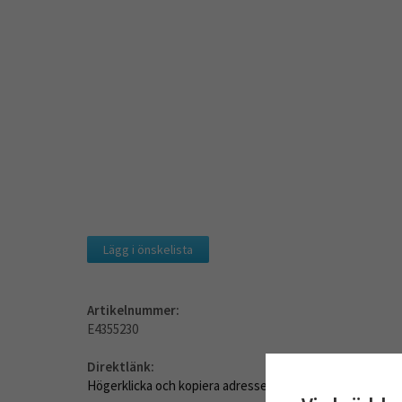
Lägg i önskelista
Artikelnummer:
E4355230
Direktlänk:
Högerklicka och kopiera adressen