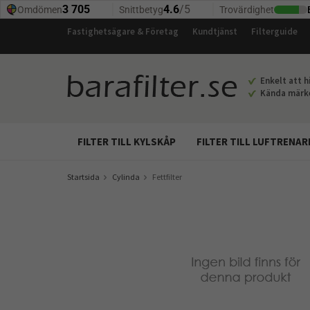
Fastighetsägare & Företag
Kundtjänst
Filterguide
Enkelt att hi
Kända märken
FILTER TILL KYLSKÅP
FILTER TILL LUFTRENAR
Startsida
Cylinda
Fettfilter