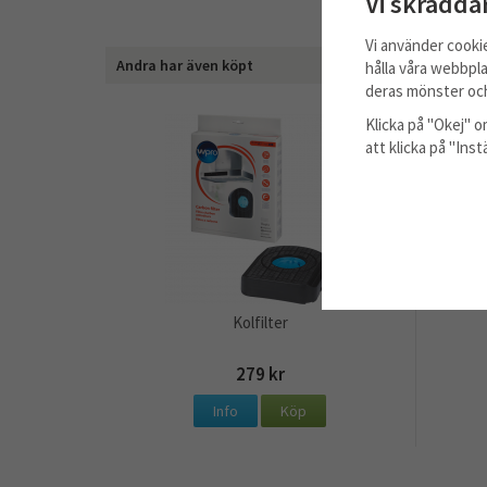
Vi skrädda
Vi använder cooki
Andra har även köpt
hålla våra webbpla
deras mönster och
Klicka på "Okej" om
att klicka på "Ins
Kolfilter
279 kr
Info
Köp