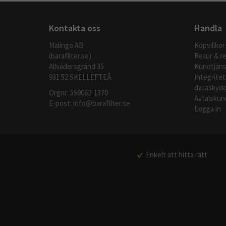
Kontakta oss
Handla
Malingo AB
Köpvillkor
(barafilter.se)
Retur & r
Allvädersgränd 35
Kundtjäns
931 52 SKELLEFTEÅ
Integritet
dataskydd
Orgnr: 559062-1370
Avtalskun
E-post:
info@barafilter.se
Logga in
Enkelt att hitta rätt