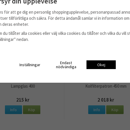
rsyr din upplevelse
es för att ge dig en personlig shoppingupplevelse, personanpassad anno
tser tillförlitliga och säkra. För detta ändamål samlar vi in information o
 deras enheter.
 du tillåter alla cookies eller välj vilka cookies du tillåter och vilka du vil
tällningar" nedan.
Endast
Inställningar
Okej
nödvändiga
Lampglas 400
Kolfilterpatron 450 mm
215 kr
2 018 kr
Info
Köp
Info
Köp