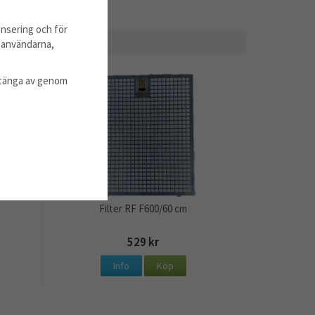
nsering och för
m användarna,
l stänga av genom
Filter RF F600/60 cm
529 kr
Info
Köp