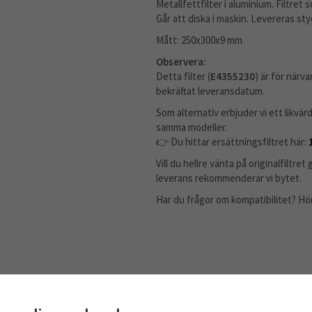
Metallfettfilter i aluminium. Filtret 
Går att diska i maskin. Levereras sty
Mått: 250x300x9 mm
Observera:
Detta filter (
E4355230
) är för närv
bekräftat leveransdatum.
Som alternativ erbjuder vi ett likvä
samma modeller.
👉 Du hittar ersättningsfiltret här:
Vill du hellre vänta på originalfiltr
leverans rekommenderar vi bytet.
Har du frågor om kompatibilitet? Hör g