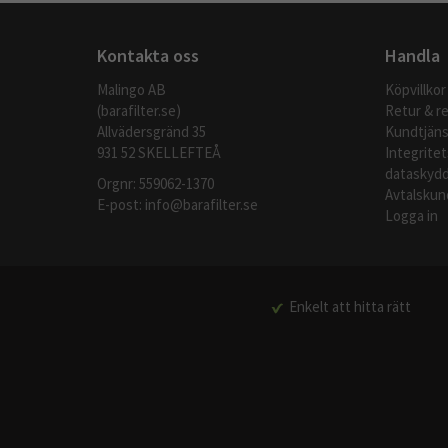
Kontakta oss
Handla
Malingo AB
Köpvillkor
(barafilter.se)
Retur & r
Allvädersgränd 35
Kundtjäns
931 52 SKELLEFTEÅ
Integritet
dataskydd
Orgnr: 559062-1370
Avtalskun
E-post:
info@barafilter.se
Logga in
Enkelt att hitta rätt