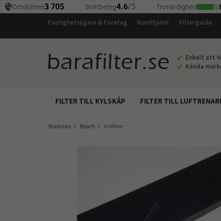
Fastighetsägare & Företag
Kundtjänst
Filterguide
Enkelt att hi
Kända märken
FILTER TILL KYLSKÅP
FILTER TILL LUFTRENAR
Startsida
Bosch
Kolfilter