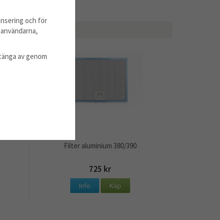
nsering och för
m användarna,
l stänga av genom
Filter aluminium 380/390
725 kr
Info
Köp