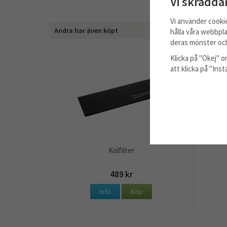
Vi skrädda
Vi använder cooki
Andra har även köpt
hålla våra webbpla
deras mönster och
Klicka på "Okej" om
att klicka på "Ins
Kolfilter
489 kr
Info
Köp