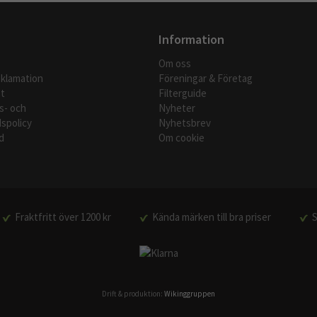
Information
Om oss
eklamation
Föreningar & Företag
t
Filterguide
s- och
Nyheter
spolicy
Nyhetsbrev
d
Om cookie
Fraktfritt över 1200 kr
Kända märken till bra priser
S
Drift & produktion:
Wikinggruppen