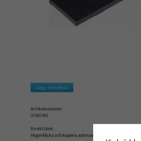
Lägg i önskelista
Artikelnummer:
00460486
Direktlänk:
Högerklicka och kopiera adressen