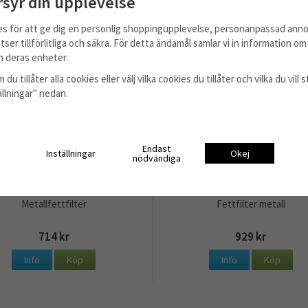
rsyr din upplevelse
es för att ge dig en personlig shoppingupplevelse, personanpassad anno
tser tillförlitliga och säkra. För detta ändamål samlar vi in information o
 deras enheter.
 du tillåter alla cookies eller välj vilka cookies du tillåter och vilka du vil
tällningar" nedan.
Endast
Inställningar
Okej
nödvändiga
Metallfettfilter
Fettfilter metall
714 kr
929 kr
Info
Köp
Info
Köp