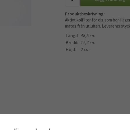
Produktbeskrivning:
Aktivt kolfilter för dig som bor i läge
matos från utluften. Levereras styck
Längd:
48,5 cm
Bredd:
17,4 cm
Höjd:
2 cm