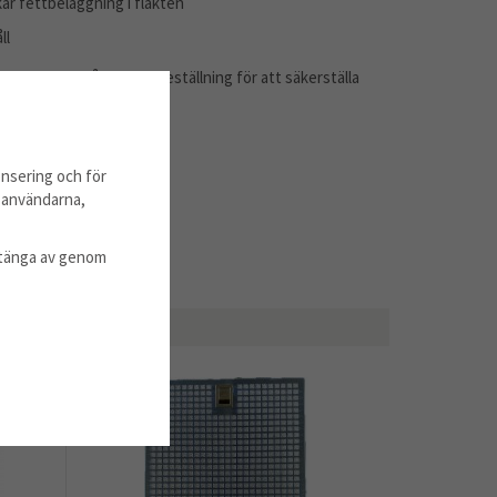
kar fettbeläggning i fläkten
ll
 eller filtermått innan beställning för att säkerställa
nsering och för
m användarna,
l stänga av genom