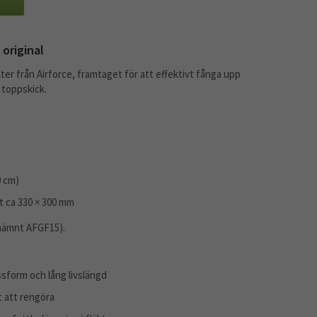
 original
ilter från Airforce, framtaget för att effektivt fånga upp
i toppskick.
 cm)
t ca 330 × 300 mm
ämnt AFGF15).
ssform och lång livslängd
t att rengöra