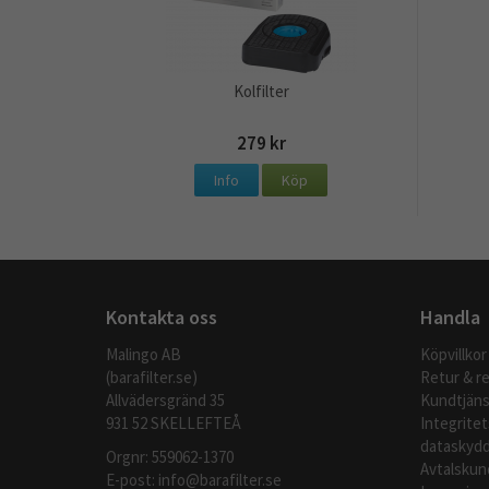
Kolfilter
279 kr
Info
Köp
Kontakta oss
Handla
Malingo AB
Köpvillkor
(barafilter.se)
Retur & r
Allvädersgränd 35
Kundtjäns
931 52 SKELLEFTEÅ
Integritet
dataskydd
Orgnr: 559062-1370
Avtalskun
E-post:
info@barafilter.se