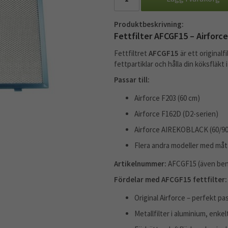
Produktbeskrivning:
Fettfilter AFCGF15 – Airforce
Fettfiltret
AFCGF15
är ett originalf
fettpartiklar och hålla din köksfläkt 
Passar till:
Airforce F203 (60 cm)
Airforce F162D (D2-serien)
Airforce AIREKOBLACK (60/90
Flera andra modeller med måt
Artikelnummer:
AFCGF15 (även ben
Fördelar med AFCGF15 fettfilter:
Original Airforce – perfekt pa
Metallfilter i aluminium, enkel