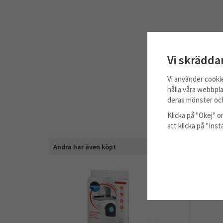
Vi skrädda
Vi använder cooki
hålla våra webbpla
deras mönster och
Klicka på "Okej" om
att klicka på "Ins
Andra har även köpt