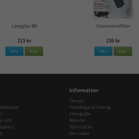
Lampglas 400
Universal kolfilter
215 kr
235 kr
Info
Köp
Info
Köp
Information
Om oss
eklamation
Föreningar & Företag
t
Filterguide
s- och
Nyheter
spolicy
Nyhetsbrev
d
Om cookie