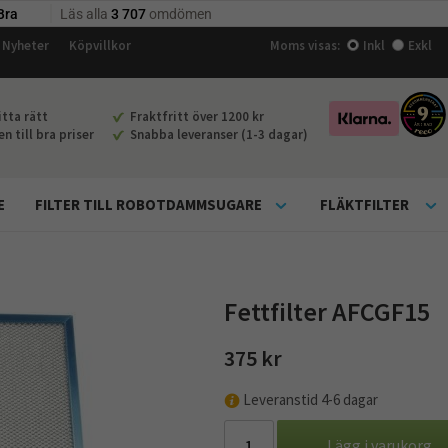
Nyheter
Köpvillkor
Moms visas:
Inkl
Exkl
tta rätt
Fraktfritt över 1200 kr
 till bra priser
Snabba leveranser (1-3 dagar)
E
FILTER TILL ROBOTDAMMSUGARE
FLÄKTFILTER
Fettfilter AFCGF15
375 kr
Leveranstid 4-6 dagar
Lägg i varukorg