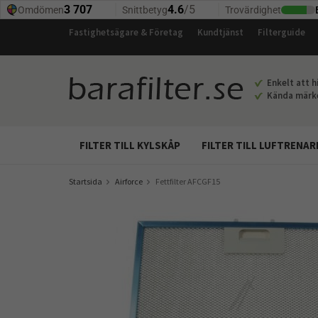
Fastighetsägare & Företag
Kundtjänst
Filterguide
Enkelt att hi
Kända märken
FILTER TILL KYLSKÅP
FILTER TILL LUFTRENAR
Startsida
Airforce
Fettfilter AFCGF15