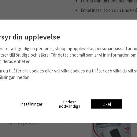
Förbättrar luftflöde och mins
Enkel installation och underhå
Tips: Kontrollera alltid modellnummer
kompatibilitet.
rsyr din upplevelse
es för att ge dig en personlig shoppingupplevelse, personanpassad anno
tser tillförlitliga och säkra. För detta ändamål samlar vi in information o
 deras enheter.
 du tillåter alla cookies eller välj vilka cookies du tillåter och vilka du vil
tällningar" nedan.
Endast
Inställningar
Okej
nödvändiga