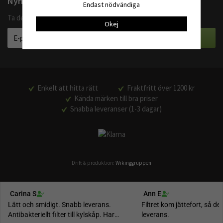
Nyhetsbrev
Endast nödvändiga
Ta del av våra bästa erbjudanden och produktnyheter
Okej
Enkelt att hitta rätt
Fraktfritt över 1200 kr
Kända märken till bra priser
Snabba leveranser (1-3 dagar)
Drift & produktion:
Wikinggruppen