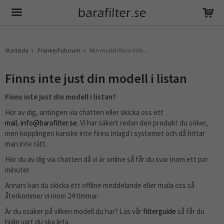
Produkten har blivit tillagd i varukorgen
Startsida
Franke/Futurum
Min modell finns inte...
Finns inte just din modell i listan
Finns inte just din modell i listan?
Hör av dig, antingen via chatten eller skicka oss ett
mail
,
info@barafilter.se
. Vi har säkert redan den produkt du söker,
men kopplingen kanske inte finns inlagd i systemet och då hittar
man inte rätt.
Hör du av dig via chatten då vi är online så får du svar inom ett par
minuter.
Annars kan du skicka ett offline meddelande eller maila oss så
återkommer vi inom 24 timmar.
Är du osäker på vilken modell du har? Läs vår
filterguide
så får du
hjälp vart du ska leta.