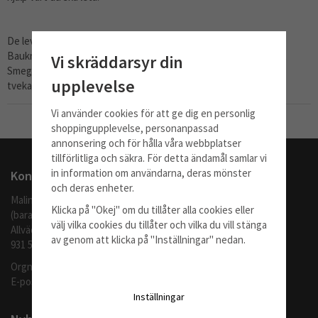
De leverantörer vi jobbar med idag är Franke, Ikea, Whirlpool,
Bauknecht, Smeg, Gorenje, Cylinda, Bosch, Siemens, Samsung,
Vi skräddarsyr din
Smeg och Thermex. Vi jobbar alltid för att bredda vårt utbud, så
upplevelse
tveka inte att höra av dig om du inte hittar din produkt.
Vi använder cookies för att ge dig en personlig
Till Kassan
shoppingupplevelse, personanpassad
annonsering och för hålla våra webbplatser
tillförlitliga och säkra. För detta ändamål samlar vi
in information om användarna, deras mönster
Kontakta oss
och deras enheter.
Malingo AB
Klicka på "Okej" om du tillåter alla cookies eller
(barafilter.se)
välj vilka cookies du tillåter och vilka du vill stänga
Allvädersgränd 35
av genom att klicka på "Inställningar" nedan.
931 52 SKELLEFTEÅ
Orgnr: 559062-1370
E-post:
info@barafilter.se
Inställningar