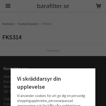
Produkten har blivit tillagd i varukorgen
Startsida
Franke/Futurum
FKS314
FKS314
Till Kassan
Kontakta oss
Malingo AB
Vi skräddarsyr din
(barafilter.se)
upplevelse
Allvädersgränd 35
931 52 SKELLEFTEÅ
Vi använder cookies för att ge dig en personlig
Orgnr: 559062-1370
shoppingupplevelse, personanpassad
E-post:
info@barafilter.se
annonsering och för hålla våra webbplatser