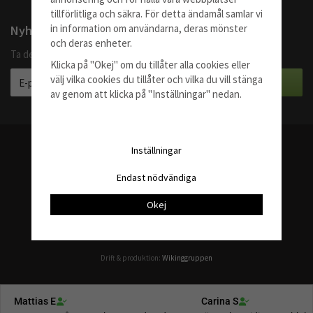
tillförlitliga och säkra. För detta ändamål samlar vi
in information om användarna, deras mönster
Nyhetsbrev
och deras enheter.
Ta del av våra bästa erbjudanden och produktnyheter
Klicka på "Okej" om du tillåter alla cookies eller
välj vilka cookies du tillåter och vilka du vill stänga
av genom att klicka på "Inställningar" nedan.
Inställningar
Enkelt att hitta rätt
Fraktfritt över 1200 kr
Kända märken till bra priser
Endast nödvändiga
Snabba leveranser (1-3 dagar)
Okej
Drift & produktion:
Wikinggruppen